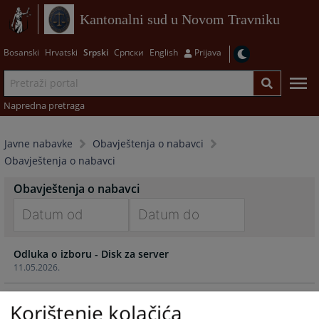
Kantonalni sud u Novom Travniku
Bosanski
Hrvatski
Srpski
Српски
English
Prijava
Napredna pretraga
Javne nabavke
Obavještenja o nabavci
Obavještenja o nabavci
Obavještenja o nabavci
Navigate
Navigate
Odluka o izboru - Disk za server
forward
forward
11.05.2026.
to
to
interact
interact
Odluka o izboru - SWITCH
with
with
Korištenje kolačića
11.05.2026.
the
the