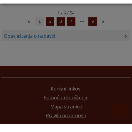
1 - 6 / 54
1
2
3
4
9
Obavještenja o nabavci
Korisni linkovi
Pomoć za korištenje
Mapa stranice
Pravila privatnosti