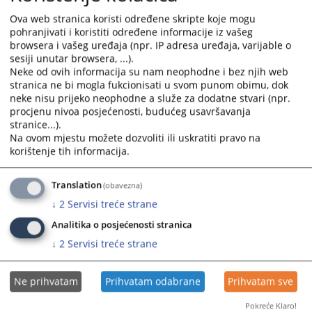
calendar
calendar
Ova web stranica koristi određene skripte koje mogu
Odluka o izboru - Tehnički pregled službenog vozila
and
and
pohranjivati i koristiti određene informacije iz vašeg
30.04.2026.
select
select
browsera i vašeg uređaja (npr. IP adresa uređaja, varijable o
sesiji unutar browsera, ...).
a
a
Neke od ovih informacija su nam neophodne i bez njih web
Odluka o izboru - Usluga redovnog servisa službenog vozila
date.
date.
stranica ne bi mogla fukcionisati u svom punom obimu, dok
24.04.2026.
Press
Press
neke nisu prijeko neophodne a služe za dodatne stvari (npr.
the
the
procjenu nivoa posjećenosti, budućeg usavršavanja
Odluka o izboru - Materijal za redovan servis službenog
question
question
stranice...).
vozila
mark
mark
Na ovom mjestu možete dozvoliti ili uskratiti pravo na
24.04.2026.
key
key
korištenje tih informacija.
to
to
Odluka o izboru - Usluga redovnog servisa službenog vozila
get
get
Translation
(obavezna)
16.03.2026.
the
the
↓
2
Servisi treće strane
keyboard
keyboard
Analitika o posjećenosti stranica
shortcuts
shortcuts
for
for
↓
2
Servisi treće strane
changing
changing
dates.
dates.
Ne prihvatam
Prihvatam odabrane
Prihvatam sve
Pokreće Klaro!