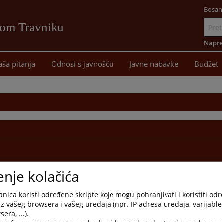
Bosan
vom Travniku
Idi
na
Napre
sadržaj
aša pitanja
Odnosi s javnošću
Javne nabavke
Budžet
gurnosti
enje kolačića
nica koristi određene skripte koje mogu pohranjivati i koristiti od
iz vašeg browsera i vašeg uređaja (npr. IP adresa uređaja, varijable 
era, ...).