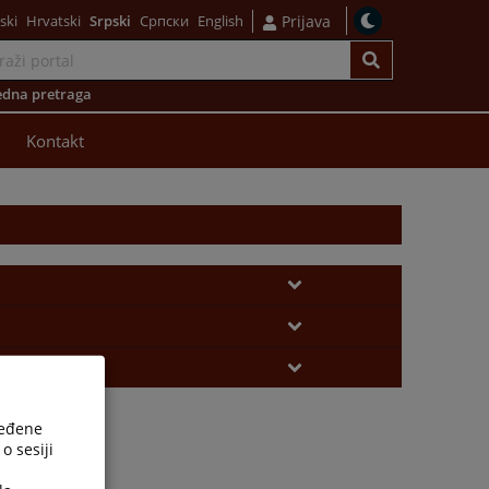
ski
Hrvatski
Srpski
Српски
English
Prijava
dna pretraga
Kontakt
ređene
o sesiji