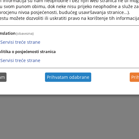
h informacija su nam neophodne i bez njih web stranica ne bi mog
i u svom punom obimu, dok neke nisu prijeko neophodne a služe z
 procjenu nivoa posjećenosti, budućeg usavršavanja stranice...).
tu možete dozvoliti ili uskratiti pravo na korištenje tih informacija
nslation
(obavezna)
Servisi treće strane
raživanja
litika o posjećenosti stranica
Servisi treće strane
droga
tam
Prihvatam odabrane
Pri
opojnih droga
enoj ustanovi