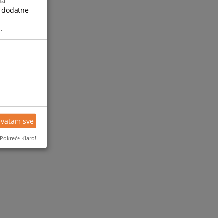
la
a dodatne
.
hvatam sve
Pokreće Klaro!