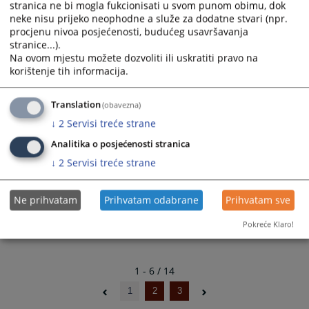
stranica ne bi mogla fukcionisati u svom punom obimu, dok
neke nisu prijeko neophodne a služe za dodatne stvari (npr.
Sutkinja Dunka Begić
procjenu nivoa posjećenosti, budućeg usavršavanja
stranice...).
Na ovom mjestu možete dozvoliti ili uskratiti pravo na
Sutkinja u mirovini
korištenje tih informacija.
Translation
(obavezna)
Sudac Zuhdija Ćosić
↓
2
Servisi treće strane
Analitika o posjećenosti stranica
Predsjednik kaznenog odjeljenja, u mirovini
↓
2
Servisi treće strane
Ne prihvatam
Prihvatam odabrane
Prihvatam sve
Pokreće Klaro!
1 - 6 / 14
1
2
3