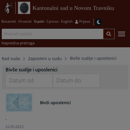
Kantonalni sud u Novom Travniku
Bosanski
Hrvatski
Srpski
Српски
English
Prijava
Napredna pretraga
Bivše sudije i uposlenici
Rad suda
Zaposleni u sudu
Bivše sudije i uposlenici
Navigate
Navigate
forward
forward
Bivši uposlenici
to
to
interact
interact
with
with
-
the
the
22.05.2023.
calendar
calendar