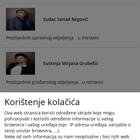
and
and
select
select
a
a
Sudac Senad Begović
date.
date.
Press
Press
Predsjednik upravnog odjeljenja - u mirovini
the
the
question
question
mark
mark
key
key
Sutkinja Mirjana Grubešić
to
to
get
get
the
the
Predsjednik građanskog odjeljenja - u mirovini
keyboard
keyboard
shortcuts
shortcuts
Korištenje kolačića
for
for
Sutkinja Stana Imamović
changing
changing
Ova web stranica koristi određene skripte koje mogu
dates.
dates.
pohranjivati i koristiti određene informacije iz vašeg
browsera i vašeg uređaja (npr. IP adresa uređaja, varijable o
Sutkinja u mirovini
sesiji unutar browsera, ...).
Neke od ovih informacija su nam neophodne i bez njih web