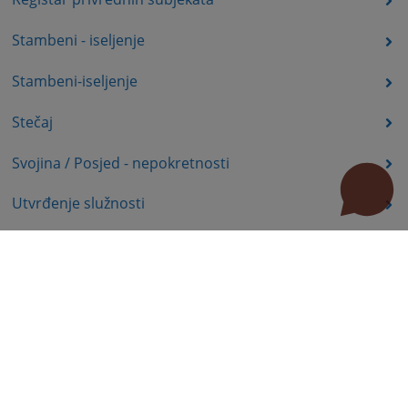
Stambeni - iseljenje
Stambeni-iseljenje
Stečaj
Svojina / Posjed - nepokretnosti
Utvrđenje služnosti
Uznemiravanje prava vlasništva
Zadržavanje duševno bolesnih osoba u zdravstvenoj
ustanovi
Zašita autorskih prava
Zaštita prava služnosti