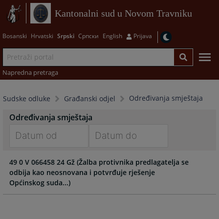
Kantonalni sud u Novom Travniku
Bosanski
Hrvatski
Srpski
Српски
English
Prijava
Napredna pretraga
Određivanja smještaja
Sudske odluke
Građanski odjel
Određivanja smještaja
Navigate
Navigate
49 0 V 066458 24 Gž (Žalba protivnika predlagatelja se
forward
forward
odbija kao neosnovana i potvrđuje rješenje
to
to
Općinskog suda...)
interact
interact
with
with
the
the
calendar
calendar