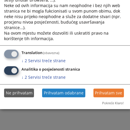
sesiji unutar browsera, ...).
Neke od ovih informacija su nam neophodne i bez njih web
stranica ne bi mogla fukcionisati u svom punom obimu, dok
neke nisu prijeko neophodne a služe za dodatne stvari (npr.
procjenu nivoa posjećenosti, budućeg usavršavanja
stranice...).
Na ovom mjestu možete dozvoliti ili uskratiti pravo na
korištenje tih informacija.
Translation
(obavezna)
↓
2
Servisi treće strane
Analitika o posjećenosti stranica
↓
2
Servisi treće strane
Ne prihvatam
Prihvatam odabrane
Prihvatam sve
Pokreće Klaro!