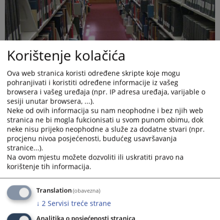
Korištenje kolačića
Ova web stranica koristi određene skripte koje mogu
pohranjivati i koristiti određene informacije iz vašeg
browsera i vašeg uređaja (npr. IP adresa uređaja, varijable o
sesiji unutar browsera, ...).
Neke od ovih informacija su nam neophodne i bez njih web
stranica ne bi mogla fukcionisati u svom punom obimu, dok
neke nisu prijeko neophodne a služe za dodatne stvari (npr.
procjenu nivoa posjećenosti, budućeg usavršavanja
stranice...).
Ako želite da ostavite testament / oporuku Sudu na čuvanje,
Na ovom mjestu možete dozvoliti ili uskratiti pravo na
potrebno je da uplatite dodatnu taksu u iznosu koji će Vam
korištenje tih informacija.
odrediti postupajući sudac. Nakon što ste učinili sve gore
navedeno, dođite u Sud i obratite se referentu pisarne. Sve
dodatne informacije možete dobiti izravno od referenta
Translation
(obavezna)
pisarne.
↓
2
Servisi treće strane
Analitika o posjećenosti stranica