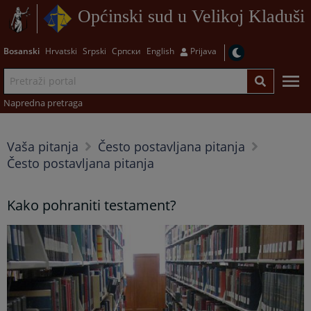
Općinski sud u Velikoj Kladuši
Bosanski
Hrvatski
Srpski
Српски
English
Prijava
Napredna pretraga
Vaša pitanja
Često postavljana pitanja
Često postavljana pitanja
Kako pohraniti testament?