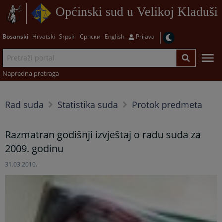
Općinski sud u Velikoj Kladuši
Bosanski
Hrvatski
Srpski
Српски
English
Prijava
Napredna pretraga
Rad suda
Statistika suda
Protok predmeta
Razmatran godišnji izvještaj o radu suda za
2009. godinu
31.03.2010.