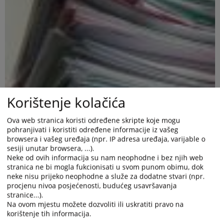
Korištenje kolačića
Ova web stranica koristi određene skripte koje mogu
pohranjivati i koristiti određene informacije iz vašeg
browsera i vašeg uređaja (npr. IP adresa uređaja, varijable o
sesiji unutar browsera, ...).
Neke od ovih informacija su nam neophodne i bez njih web
stranica ne bi mogla fukcionisati u svom punom obimu, dok
neke nisu prijeko neophodne a služe za dodatne stvari (npr.
procjenu nivoa posjećenosti, budućeg usavršavanja
stranice...).
Razmatran godišnji izvještaj o radu Općinskog suda u Velikoj
Na ovom mjestu možete dozvoliti ili uskratiti pravo na
Kladuši možete preuzeti kao excel datoteku u pratećim
korištenje tih informacija.