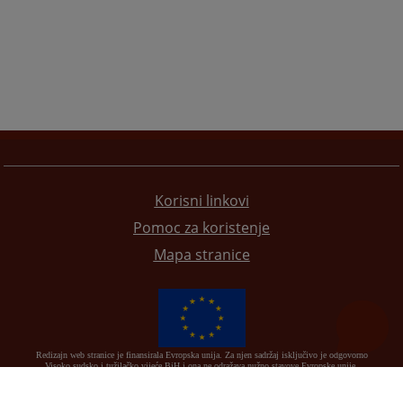
Korisni linkovi
Pomoc za koristenje
Mapa stranice
Redizajn web stranice je finansirala Evropska unija. Za njen sadržaj isključivo je odgovorno
Visoko sudsko i tužilačko vijeće BiH i ona ne odražava nužno stavove Evropske unije.