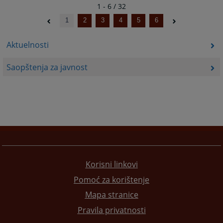
1 - 6 / 32
1
2
3
4
5
6
Aktuelnosti
Saopštenja za javnost
Korisni linkovi
Pomoć za korištenje
Mapa stranice
Pravila privatnosti