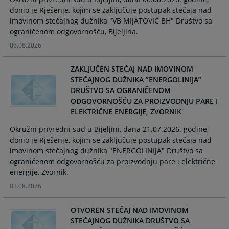
calendar
calendar
donio je Rješenje, kojim se zaključuje postupak stečaja nad
and
and
imovinom stečajnog dužnika "VB MIJATOVIĆ BH" Društvo sa
select
select
ograničenom odgovornošću, Bijeljina.
a
a
06.08.2026.
date.
date.
Press
Press
ZAKLJUČEN STEČAJ NAD IMOVINOM
the
the
STEČAJNOG DUŽNIKA ”ENERGOLINIJA”
question
question
DRUŠTVO SA OGRANIČENOM
mark
mark
ODGOVORNOŠĆU ZA PROIZVODNJU PARE I
key
key
ELEKTRIČNE ENERGIJE, ZVORNIK
to
to
Okružni privredni sud u Bijeljini, dana 21.07.2026. godine,
get
get
donio je Rješenje, kojim se zaključuje postupak stečaja nad
the
the
imovinom stečajnog dužnika "ENERGOLINIJA" Društvo sa
keyboard
keyboard
ograničenom odgovornošću za proizvodnju pare i električne
shortcuts
shortcuts
energije, Zvornik.
for
for
changing
changing
03.08.2026.
dates.
dates.
OTVOREN STEČAJ NAD IMOVINOM
STEČAJNOG DUŽNIKA DRUŠTVO SA