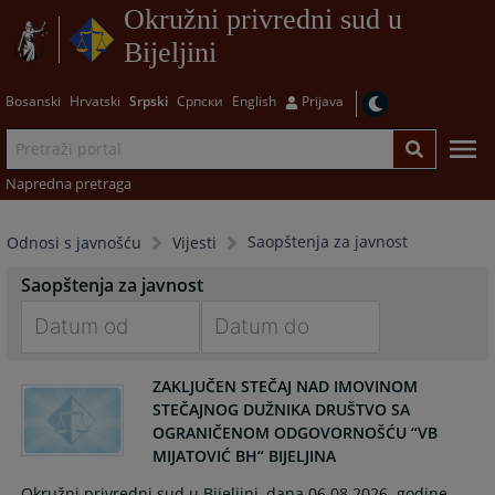
Okružni privredni sud u
Bijeljini
Bosanski
Hrvatski
Srpski
Српски
English
Prijava
Napredna pretraga
Saopštenja za javnost
Odnosi s javnošću
Vijesti
Saopštenja za javnost
Navigate
Navigate
ZAKLJUČEN STEČAJ NAD IMOVINOM
forward
forward
STEČAJNOG DUŽNIKA DRUŠTVO SA
to
to
OGRANIČENOM ODGOVORNOŠĆU “VB
interact
interact
MIJATOVIĆ BH“ BIJELJINA
with
with
the
the
Okružni privredni sud u Bijeljini, dana 06.08.2026. godine,