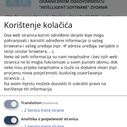
OGRANIČENOM ODGOVORNOŠĆU
“INTELLIGENT SOFTWARE“ ZVORNIK
Okružni privredni sud u Bijeljini, dana 31.07.2026. godine,
Korištenje kolačića
donio je Rješenje, kojim se otvara postupak stečaja nad
imovinom stečajnog dužnika Društvo sa ograničenom
odgovornošću "INTELLIGENT SOFTWARE" Zvornik.
Ova web stranica koristi određene skripte koje mogu
pohranjivati i koristiti određene informacije iz vašeg
31.07.2026.
browsera i vašeg uređaja (npr. IP adresa uređaja, varijable o
sesiji unutar browsera, ...).
Neke od ovih informacija su nam neophodne i bez njih web
RJEŠENJE O POKRETANJU PRETHODNOG
stranica ne bi mogla fukcionisati u svom punom obimu, dok
POSTUPKA
neke nisu prijeko neophodne a služe za dodatne stvari (npr.
procjenu nivoa posjećenosti, budućeg usavršavanja
Okružni privredni sud u Bijeljini, dana 27.07.2026. godine, u
stranice...).
postupku za otvaranje stečaja nad dužnikom Društvo sa
Na ovom mjestu možete dozvoliti ili uskratiti pravo na
korištenje tih informacija.
ograničenom odgovornošću za proizvodnju, promet i usluge
"DACA GROUP" Zvornik, broj predmeta 59 0 St 042452 26 St,
donio je Rješenje kojim se pokreće prethodni postupak za
Translation
(obavezna)
utvrđivanje uslova za otvaranje postupka stečaja.
↓
2
Servisi treće strane
27.07.2026.
Analitika o posjećenosti stranica
↓
2
Servisi treće strane