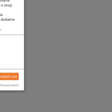
ređene
o sesiji
la
a dodatne
.
ijesti
hvatam sve
Pokreće Klaro!