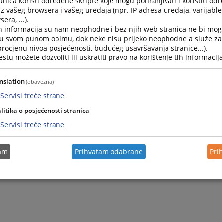
nica koristi određene skripte koje mogu pohranjivati i koristiti od
iz vašeg browsera i vašeg uređaja (npr. IP adresa uređaja, varijable 
era, ...).
h informacija su nam neophodne i bez njih web stranica ne bi mog
i u svom punom obimu, dok neke nisu prijeko neophodne a služe z
 procjenu nivoa posjećenosti, budućeg usavršavanja stranice...).
tu možete dozvoliti ili uskratiti pravo na korištenje tih informacija
nslation
(obavezna)
Servisi treće strane
Trenutno nema v
litika o posjećenosti stranica
Servisi treće strane
tam
Prihvatam odabrane
Pri