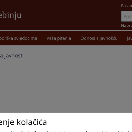
Bosan
ebinju
Idi
na
Napre
sadržaj
odrška svjedocima
Vaša pitanja
Odnosi s javnošću
Ja
a javnost
enje kolačića