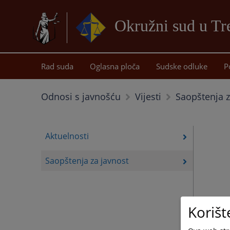
Okružni sud u Tr
Rad suda
Oglasna ploča
Sudske odluke
P
Saopštenja z
Odnosi s javnošću
Vijesti
Aktuelnosti
Saopštenja za javnost
Korišt