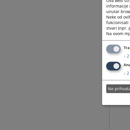
Ova web stra
informacije 
unutar brows
Neke od ovi
fukcionisat
stvari (npr.
Na ovom mjes
Tra
↓
2
Ana
↓
2
Ne prihva