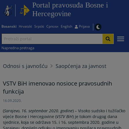
Portal pravosuđa Bosne i
Hercegovine
Bosanski
Hrvatski
Srpski
Српски
English
Prijava
Napredna pretraga
Odnosi s javnošću
Saopćenja za javnost
VSTV BiH imenovao nosioce pravosudnih
funkcija
16.09.2020.
(
Sarajevo, 16. septembar 2020. godine
) – Visoko sudsko i tužilačko
vijeće Bosne i Hercegovine (
VSTV BiH
) je tokom drugog dana
sjednice, koja se održava 15. i 16. septembra 2020. godine u
Sarajevu, donijelo odluku o imenovanju nosilaca pravosudnih