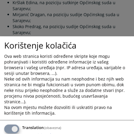
Kršlak Edina, na poziciju sutkinje Općinskog suda u
Sarajevu;
Mirjanić Dragan, na poziciju sudije Općinskog suda u
Sarajevu;
Skoko Predrag, na poziciju sudije Općinskog suda u
Sarajevu;
Mušinović Armina, na poziciju sutkinje Općinskog suda u
Korištenje kolačića
Sarajevu;
Krivić Azra, na poziciju sutkinje Općinskog suda u
Ova web stranica koristi određene skripte koje mogu
Sarajevu;
pohranjivati i koristiti određene informacije iz vašeg
Karahmetović Mirsada, na poziciju dodatne sutkinje
browsera i vašeg uređaja (npr. IP adresa uređaja, varijable o
Općinskog suda u Sarajevu;
sesiji unutar browsera, ...).
Trumić Anel, na poziciju dodatnog sudije Općinskog suda
Neke od ovih informacija su nam neophodne i bez njih web
u Sarajevu;
stranica ne bi mogla fukcionisati u svom punom obimu, dok
Pašagić Zerina, na poziciju sutkinje Općinskog suda u
neke nisu prijeko neophodne a služe za dodatne stvari (npr.
Sanskom Mostu;
procjenu nivoa posjećenosti, budućeg usavršavanja
Destanović Senad, na poziciju sudije Općinskog suda u
stranice...).
Srebreniku;
Na ovom mjestu možete dozvoliti ili uskratiti pravo na
Macura Ivan, na poziciju tužioca Kantonalnog tužilaštva
korištenje tih informacija.
Unsko-sanskog kantona;
Prole Saša, na poziciju tužioca Kantonalnog tužilaštva
Translation
Unsko-sanskog kantona;
(obavezna)