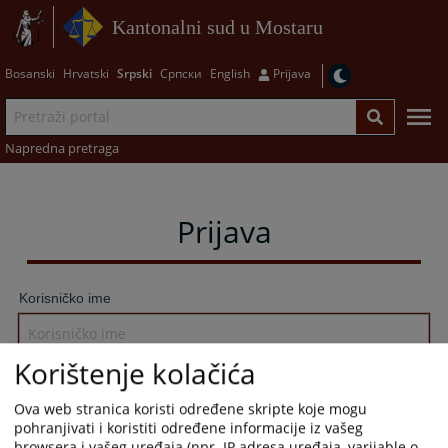
Kantonalni sud u Mostaru
Bosanski
Hrvatski
Srpski
Српски
English
Prijava
Napredna pretraga
Prijava
Korisničko ime
Korištenje kolačića
Lozinka
Ova web stranica koristi određene skripte koje mogu
pohranjivati i koristiti određene informacije iz vašeg
browsera i vašeg uređaja (npr. IP adresa uređaja, varijable o