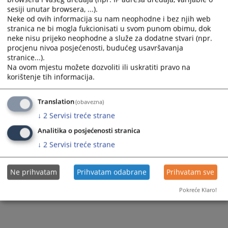
sesiji unutar browsera, ...).
Zapamti me
Neke od ovih informacija su nam neophodne i bez njih web
stranica ne bi mogla fukcionisati u svom punom obimu, dok
Prijava
neke nisu prijeko neophodne a služe za dodatne stvari (npr.
procjenu nivoa posjećenosti, budućeg usavršavanja
stranice...).
Zaboravili ste lozinku?
Na ovom mjestu možete dozvoliti ili uskratiti pravo na
Želite postati član?
korištenje tih informacija.
Translation
(obavezna)
↓
2
Servisi treće strane
Analitika o posjećenosti stranica
↓
2
Servisi treće strane
Ne prihvatam
Prihvatam odabrane
Prihvatam sve
Pokreće Klaro!