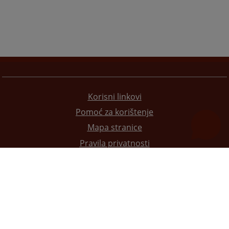
Korisni linkovi
Pomoć za korištenje
Mapa stranice
Pravila privatnosti
Redizajn web stranice je finansirala Evropska unija. Za njen sadržaj isključivo je odgovorno
Visoko sudsko i tužilačko vijeće BiH i ona ne odražava nužno stavove Evropske unije.