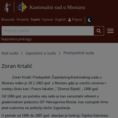
Kantonalni sud u Mostaru
Bosanski
Hrvatski
Srpski
Српски
English
Prijava
Napredna pretraga
Predsjednik suda
Rad suda
Zaposleni u sudu
Zoran Krtalić
Zoran Krtalić Predsjednik Županijskog-Kantonalnog suda u
Mostaru rođen je 18.1.1963 god. u Mostaru gdje je završio osnovnu i
srednju školu kao i Pravni fakultet „“ Džemal Bijedić „ 1986 god.
Od 1986 god. po početka rata radio je kao samostalni referent u
građevinskom poduzeću GP Hercegovina Mostar, kao zastupnik firme
pred sudovima na području bivše Jugoslavije.
U periodu od 1995 do 1997 god. obavljao je funkciju Tajnika-Sekretara