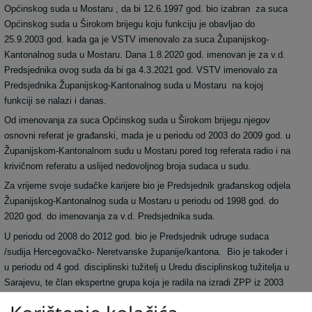
Općinskog suda u Mostaru , da bi 12.6.1997 god. bio izabran za suca
Općinskog suda u Širokom brijegu koju funkciju je obavljao do
25.9.2003 god. kada ga je VSTV imenovalo za suca Županijskog-
Kantonalnog suda u Mostaru. Dana 1.8.2020 god. imenovan je za v.d.
Predsjednika ovog suda da bi ga 4.3.2021 god. VSTV imenovalo za
Predsjednika Županijskog-Kantonalnog suda u Mostaru na kojoj
funkciji se nalazi i danas.
Od imenovanja za suca Općinskog suda u Širokom brijegu njegov
osnovni referat je građanski, mada je u periodu od 2003 do 2009 god. u
Županijskom-Kantonalnom sudu u Mostaru pored tog referata radio i na
krivičnom referatu a uslijed nedovoljnog broja sudaca u sudu.
Za vrijeme svoje sudačke karijere bio je Predsjednik građanskog odjela
Županijskog-Kantonalnog suda u Mostaru u periodu od 1998 god. do
2020 god. do imenovanja za v.d. Predsjednika suda.
U periodu od 2008 do 2012 god. bio je Predsjednik udruge sudaca
/sudija Hercegovačko- Neretvanske županije/kantona. Bio je također i
u periodu od 4 god. disciplinski tužitelj u Uredu disciplinskog tužitelja u
Sarajevu, te član ekspertne grupa koja je radila na izradi ZPP iz 2003
god.