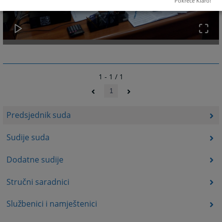
Pokreće Klaro!
1 - 1 / 1
1
Predsjednik suda
Sudije suda
Dodatne sudije
Stručni saradnici
Službenici i namještenici