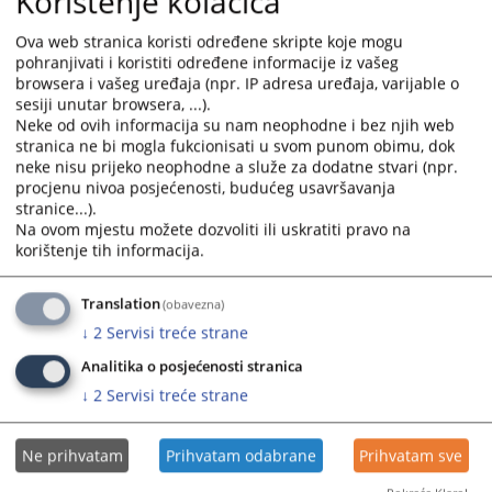
Korištenje kolačića
Također bio je i član ekspertnog tima koji je sastavljao ispitna
pitanje za kvalifikacioni test koji su obavezni polagati suci i tužitelji koji
Ova web stranica koristi određene skripte koje mogu
po prvi put apliciraju na to mjesto.
pohranjivati i koristiti određene informacije iz vašeg
browsera i vašeg uređaja (npr. IP adresa uređaja, varijable o
4433
PREGLEDA
sesiji unutar browsera, ...).
Neke od ovih informacija su nam neophodne i bez njih web
stranica ne bi mogla fukcionisati u svom punom obimu, dok
neke nisu prijeko neophodne a služe za dodatne stvari (npr.
procjenu nivoa posjećenosti, budućeg usavršavanja
stranice...).
Na ovom mjestu možete dozvoliti ili uskratiti pravo na
korištenje tih informacija.
Translation
(obavezna)
↓
2
Servisi treće strane
Analitika o posjećenosti stranica
↓
2
Servisi treće strane
Ne prihvatam
Prihvatam odabrane
Prihvatam sve