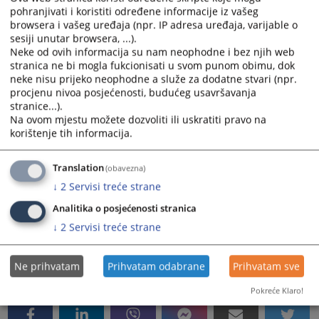
jednog općinskog suda na drugi općinski sud na
pohranjivati i koristiti određene informacije iz vašeg
području kantona;
browsera i vašeg uređaja (npr. IP adresa uređaja, varijable o
sesiji unutar browsera, ...).
Neke od ovih informacija su nam neophodne i bez njih web
c) da odlučuje o brisanju osude i prestanku mjera
stranica ne bi mogla fukcionisati u svom punom obimu, dok
sigurnosti i pravnih posljedica osude na osnovu
neke nisu prijeko neophodne a služe za dodatne stvari (npr.
sudske odluke;
procjenu nivoa posjećenosti, budućeg usavršavanja
stranice...).
d) da postupa po molbama za pomilovanje u skladu sa
Na ovom mjestu možete dozvoliti ili uskratiti pravo na
zakonom;
korištenje tih informacija.
e) da rješava o priznavanju odluka stranih sudova,
stranih trgovačkih sudova i stranih arbitraža;
Translation
(obavezna)
f) da pruža međunarodnu pravnu pomoć u krivičnim
↓
2
Servisi treće strane
predmetima i
Analitika o posjećenosti stranica
g) da obavlja druge poslove određene zakonom.
↓
2
Servisi treće strane
5342
PREGLEDA
Ne prihvatam
Prihvatam odabrane
Prihvatam sve
Pokreće Klaro!