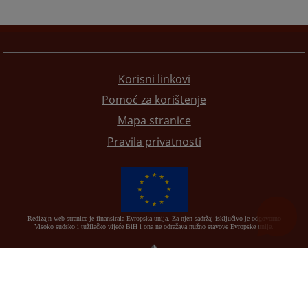
Korisni linkovi
Pomoć za korištenje
Mapa stranice
Pravila privatnosti
Redizajn web stranice je finansirala Evropska unija. Za njen sadržaj isključivo je odgovorno
Visoko sudsko i tužilačko vijeće BiH i ona ne odražava nužno stavove Evropske unije.
© 2021
Visoki sudski i tužilački savjet