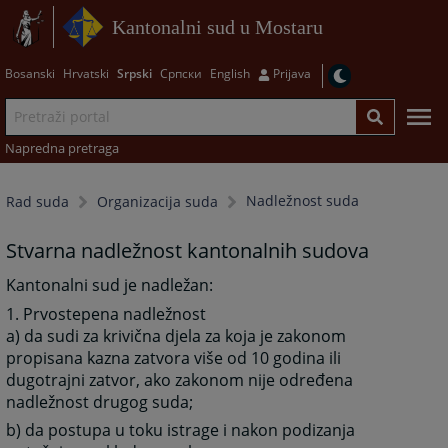
Kantonalni sud u Mostaru
Bosanski
Hrvatski
Srpski
Српски
English
Prijava
Napredna pretraga
Nadležnost suda
Rad suda
Organizacija suda
Stvarna nadležnost kantonalnih sudova
Kantonalni sud je nadležan:
1. Prvostepena nadležnost
a) da sudi za krivična djela za koja je zakonom
propisana kazna zatvora više od 10 godina ili
dugotrajni zatvor, ako zakonom nije određena
nadležnost drugog suda;
b) da postupa u toku istrage i nakon podizanja