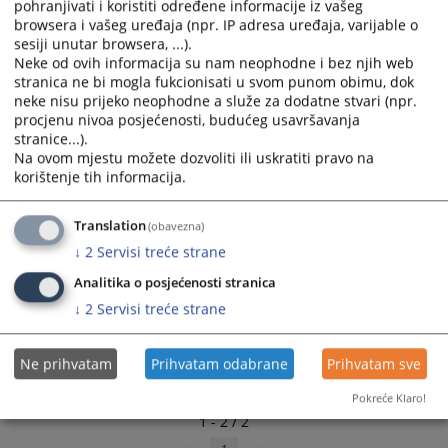
pohranjivati i koristiti određene informacije iz vašeg
and
and
browsera i vašeg uređaja (npr. IP adresa uređaja, varijable o
select
select
Podnošenje pritužbi
sesiji unutar browsera, ...).
a
a
Neke od ovih informacija su nam neophodne i bez njih web
stranica ne bi mogla fukcionisati u svom punom obimu, dok
date.
date.
Detaljne informacije o procesu podnošenja pritužbe i toku
neke nisu prijeko neophodne a služe za dodatne stvari (npr.
Press
Press
disciplinskog postupka
procjenu nivoa posjećenosti, budućeg usavršavanja
the
the
stranice...).
question
question
Na ovom mjestu možete dozvoliti ili uskratiti pravo na
mark
mark
korištenje tih informacija.
key
key
to
to
Translation
(obavezna)
get
get
↓
2
Servisi treće strane
the
the
keyboard
keyboard
Analitika o posjećenosti stranica
shortcuts
shortcuts
↓
2
Servisi treće strane
for
for
changing
changing
Ne prihvatam
Prihvatam odabrane
Prihvatam sve
dates.
dates.
Pokreće Klaro!
1 - 2 / 2