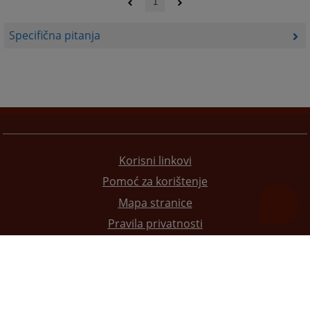
1
Specifična pitanja
Korisni linkovi
Pomoć za korištenje
Mapa stranice
Pravila privatnosti
Redizajn web stranice je finansirala Evropska unija. Za njen sadržaj isključivo je odgovorno
Visoko sudsko i tužilačko vijeće BiH i ona ne odražava nužno stavove Evropske unije.