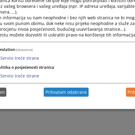
nica koristi određene skripte koje mogu pohranjivati i koristiti od
općinski/osnovni sud na čijem području ima prebivalište fizičko 
iz vašeg browsera i vašeg uređaja (npr. IP adresa uređaja, varijable 
odručju ima sjedište pravno lice, a za strana fizička lica sud na 
era, ...).
ice ima prijavljeno boravište.
h informacija su nam neophodne i bez njih web stranica ne bi mog
i u svom punom obimu, dok neke nisu prijeko neophodne a služe z
 procjenu nivoa posjećenosti, budućeg usavršavanja stranice...).
tu možete dozvoliti ili uskratiti pravo na korištenje tih informacija
nslation
(obavezna)
Servisi treće strane
litika o posjećenosti stranica
Servisi treće strane
tam
Prihvatam odabrane
Pri