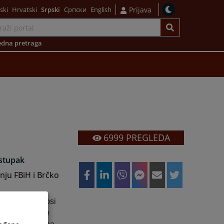
ski
Hrvatski
Srpski
Српски
English
Prijava
dna pretraga
6999
PREGLEDA
ostupak
ju FBiH i Brčko
lica koje podnosi
 Ovo uvjerenje