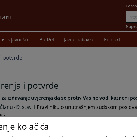
Bosan
taru
Idi
na
Napre
sadržaj
osi s javnošću
Budžet
Javne nabavke
Kontakt
i potvrde
renja i potvrde
 za izdavanje uvjerenja da se protiv Vas ne vodi kazneni p
Članu 49. stav 1
Pravilniku o unutrašnjem sudskom poslovan
a :
enje kolačića
i/osnovni sud izdaje uvjerenje da se protiv fizičkog ili pravnog 
 ne vodi krivični postupak pred sudovima u Bosni i Hercegovini.