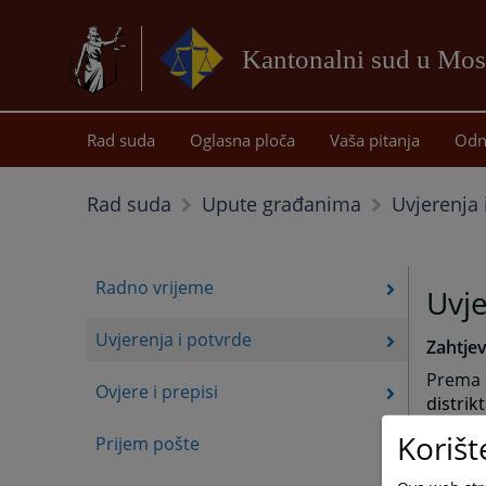
Kantonalni sud u Mos
Rad suda
Oglasna ploča
Vaša pitanja
Odn
Uvjerenja 
Rad suda
Upute građanima
Radno vrijeme
Uvje
Uvjerenja i potvrde
Zahtjev
Prema 
Ovjere i prepisi
distrikt
Korišt
Općinsk
Prijem pošte
zahtjev