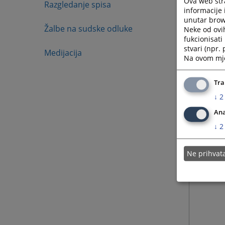
Ova web stra
izdaje 
Razgledanje spisa
informacije 
čijem p
unutar brows
strano l
Žalbe na sudske odluke
Neke od ovi
fukcionisat
stvari (npr.
Medijacija
Na ovom mjes
Tra
↓
2
Ana
↓
2
Ne prihva