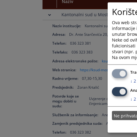
Naziv
Korišt
Kantonalni sud u Mostaru
Ova web stra
Naziv institucije:
Kantonalni sud u Mostaru
informacije 
unutar brows
Adresa:
Dr. Ante Starčevića 20, 88000 Mostar
Neke od ovi
Telefon:
036 323 381
fukcionisat
stvari (npr.
Telefaks:
036 323 383
Na ovom mjes
Adresa elektronske pošte:
ksud-mostar@pravo
Web stranica:
https://ksud-mostar.pravosudje.b
Tra
Radno vrijeme:
07,30-15,30
↓
2
Predsjednik:
Zoran Krtalić
Ana
Potvrde koje se
↓
2
Uvjerenje o ne vođenju kaz
mogu dobiti u
činjenicama i podacima o koj
sudu:
Službenik za informisanje:
Anela Redžić
Ne prihva
Zamjenik predsjednika suda:
Azra Šunje
Telefon:
036 323 382