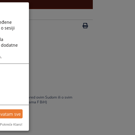
ređene
o sesiji
la
a dodatne
.
đenju postupka pred ovim Sudom ili o svim
ristupa informacijama F BiH)
hvatam sve
Pokreće Klaro!