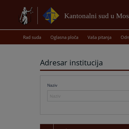
Kantonalni sud u Mos
Rad suda
Oglasna ploča
Vaša pitanja
Odn
Adresar institucija
Naziv