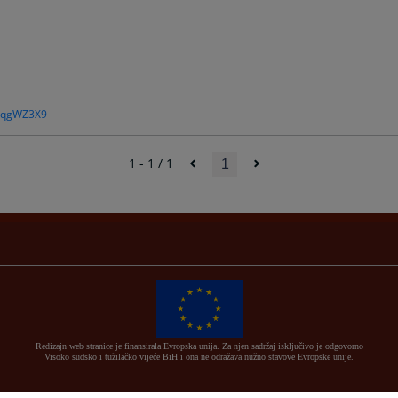
S8qgWZ3X9
1 - 1 / 1
1
Redizajn web stranice je finansirala Evropska unija. Za njen sadržaj isključivo je odgovorno
Visoko sudsko i tužilačko vijeće BiH i ona ne odražava nužno stavove Evropske unije.