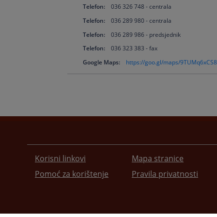
Telefon:
036 326 748 - centrala
Telefon:
036 289 980 - centrala
Telefon:
036 289 986 - predsjednik
Telefon:
036 323 383 - fax
Google Maps:
https://goo.gl/maps/9TUMq6xC
Korisni linkovi
Mapa stranice
Pomoć za korištenje
Pravila privatnosti