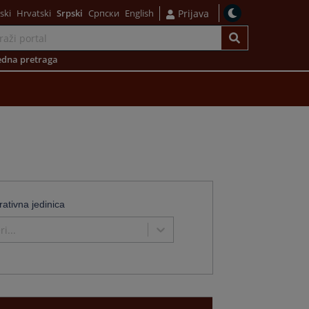
ski
Hrvatski
Srpski
Српски
English
Prijava
dna pretraga
rativna jedinica
i...