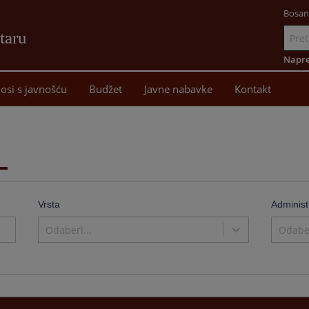
Bosan
taru
Idi
na
Napre
sadržaj
osi s javnošću
Budžet
Javne nabavke
Kontakt
Vrsta
Administ
Odaberi...
Odaber