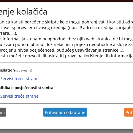
enje kolačića
nica koristi određene skripte koje mogu pohranjivati i koristiti od
iz vašeg browsera i vašeg uređaja (npr. IP adresa uređaja, varijable 
era, ...).
h informacija su nam neophodne i bez njih web stranica ne bi mog
i u svom punom obimu, dok neke nisu prijeko neophodne a služe z
 procjenu nivoa posjećenosti, budućeg usavršavanja stranice...).
tu možete dozvoliti ili uskratiti pravo na korištenje tih informacija
sudje.ba
a
nslation
(obavezna)
Servisi treće strane
litika o posjećenosti stranica
Servisi treće strane
nenog postupka; Uvjerenje o pokrenutom upravnom sporu; Uvjerenje/potvrda o vo
ima Sud vodi evidenciju (a da nisu u suprotnosti s člankom 8. Zakona o slobodi p
tam
Prihvatam odabrane
Pri