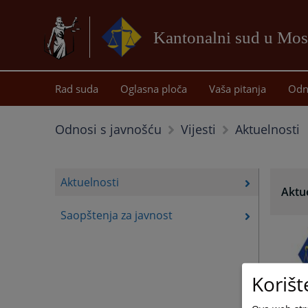
Kantonalni sud u Mos
Rad suda
Oglasna ploča
Vaša pitanja
Odn
Aktuelnosti
Odnosi s javnošću
Vijesti
Aktuelnosti
Aktu
Saopštenja za javnost
Korišt