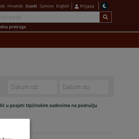
ski
Hrvatski
Srpski
Српски
English
Prijava
dna pretraga
Navigate
Navigate
forward
forward
lić u posjeti Općinskim sudovima na području
to
to
interact
interact
with
with
the
the
calendar
calendar