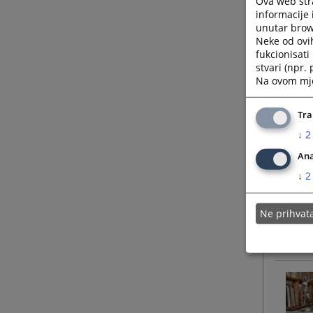
Ova web stra
informacije 
unutar brows
Neke od ovi
fukcionisat
stvari (npr.
Na ovom mjes
Tra
↓
2
Ana
↓
2
Ne prihva