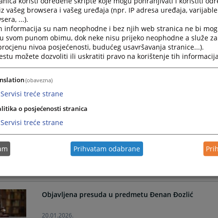
nica koristi određene skripte koje mogu pohranjivati i koristiti od
Produžen pritvor osumnjičenom M.J. zbog osnovane s
iz vašeg browsera i vašeg uređaja (npr. IP adresa uređaja, varijable 
era, ...).
22.04.2026.
h informacija su nam neophodne i bez njih web stranica ne bi mog
i u svom punom obimu, dok neke nisu prijeko neophodne a služe z
 procjenu nivoa posjećenosti, budućeg usavršavanja stranice...).
Potvrđena optužnica u predmetu protiv Anisa Kalajd
tu možete dozvoliti ili uskratiti pravo na korištenje tih informacija
22.04.2026.
nslation
(obavezna)
Servisi treće strane
Objavljena presuda u predmetu protiv Marka Šljivića
litika o posjećenosti stranica
Servisi treće strane
13.03.2026.
Izvještaj o radu Kantonalnog/Županijskog suda u Mo
tam
Prihvatam odabrane
Pri
15.02.2026.
Objavljena presuda u predmetu Đenan Đozlić
20.01.2026.