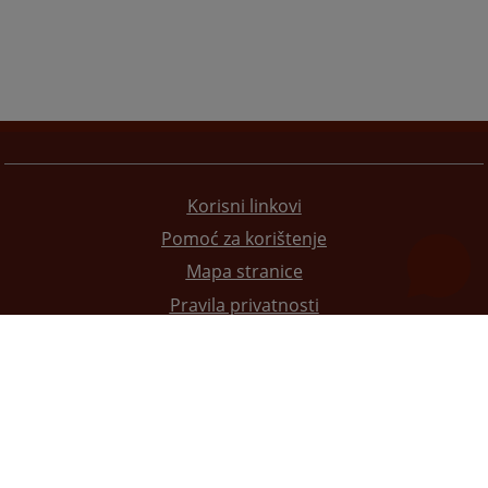
Korisni linkovi
Pomoć za korištenje
Mapa stranice
Pravila privatnosti
Redizajn web stranice je finansirala Evropska unija. Za njen sadržaj isključivo je odgovorno
Visoko sudsko i tužilačko vijeće BiH i ona ne odražava nužno stavove Evropske unije.