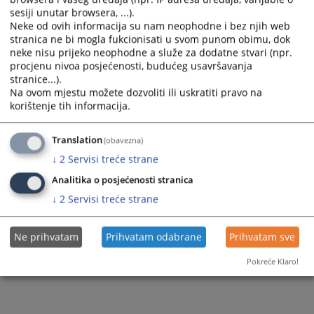
Sudska policija
Razgledanje spisa
sesiji unutar browsera, ...).
Sudije suda
Neke od ovih informacija su nam neophodne i bez njih web
Akti suda
Žalbe na sudske odluke
stranica ne bi mogla fukcionisati u svom punom obimu, dok
Dodatne sudije
neke nisu prijeko neophodne a služe za dodatne stvari (npr.
Medijacija
procjenu nivoa posjećenosti, budućeg usavršavanja
Stručni saradnici
stranice...).
Na ovom mjestu možete dozvoliti ili uskratiti pravo na
Službenici i namještenici
korištenje tih informacija.
Translation
(obavezna)
↓
2
Servisi treće strane
Analitika o posjećenosti stranica
↓
2
Servisi treće strane
Ne prihvatam
Prihvatam odabrane
Prihvatam sve
Pokreće Klaro!