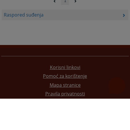
1
Raspored suđenja
Korisni linkovi
Pomoć za korištenje
Mapa stranice
Pravila privatnosti
Redizajn web stranice je finansirala Evropska unija. Za njen sadržaj isključivo je odgovorno
Visoko sudsko i tužilačko vijeće BiH i ona ne odražava nužno stavove Evropske unije.