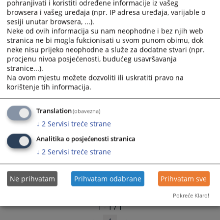
pohranjivati i koristiti određene informacije iz vašeg
browsera i vašeg uređaja (npr. IP adresa uređaja, varijable o
Linkovi
sesiji unutar browsera, ...).
Neke od ovih informacija su nam neophodne i bez njih web
Преглед заказаних рочишта у суду
stranica ne bi mogla fukcionisati u svom punom obimu, dok
neke nisu prijeko neophodne a služe za dodatne stvari (npr.
procjenu nivoa posjećenosti, budućeg usavršavanja
stranice...).
Na ovom mjestu možete dozvoliti ili uskratiti pravo na
korištenje tih informacija.
Translation
(obavezna)
↓
2
Servisi treće strane
Analitika o posjećenosti stranica
↓
2
Servisi treće strane
Ne prihvatam
Prihvatam odabrane
Prihvatam sve
Pokreće Klaro!
1 - 1 / 1