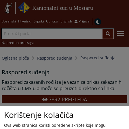
Kantonalni sud u Mostaru
Bosanski
Hrvatski
Srpski
Српски
English
Prijava
Napredna pretraga
Raspored suđenja
Oglasna ploča
Raspored suđenja
Raspored suđenja
Raspored zakazanih ročišta je vezan za prikaz zakazanih
ročišta u CMS-u a može se preuzeti direktno sa linka.
7892
PREGLEDA
Korištenje kolačića
Ova web stranica koristi određene skripte koje mogu