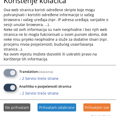
Korištenje kolačića
Također bio je i član ekspertnog tima koji je sastavljao ispitna
pitanje za kvalifikacioni test koji su obavezni polagati suci i tužitelji koji
Ova web stranica koristi određene skripte koje mogu
po prvi put apliciraju na to mjesto.
pohranjivati i koristiti određene informacije iz vašeg
browsera i vašeg uređaja (npr. IP adresa uređaja, varijable o
4434
PREGLEDA
sesiji unutar browsera, ...).
Neke od ovih informacija su nam neophodne i bez njih web
stranica ne bi mogla fukcionisati u svom punom obimu, dok
neke nisu prijeko neophodne a služe za dodatne stvari (npr.
procjenu nivoa posjećenosti, budućeg usavršavanja
stranice...).
Na ovom mjestu možete dozvoliti ili uskratiti pravo na
korištenje tih informacija.
Translation
(obavezna)
↓
2
Servisi treće strane
Analitika o posjećenosti stranica
↓
2
Servisi treće strane
Ne prihvatam
Prihvatam odabrane
Prihvatam sve