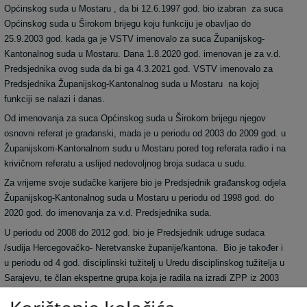
Općinskog suda u Mostaru , da bi 12.6.1997 god. bio izabran za suca
Općinskog suda u Širokom brijegu koju funkciju je obavljao do
25.9.2003 god. kada ga je VSTV imenovalo za suca Županijskog-
Kantonalnog suda u Mostaru. Dana 1.8.2020 god. imenovan je za v.d.
Predsjednika ovog suda da bi ga 4.3.2021 god. VSTV imenovalo za
Predsjednika Županijskog-Kantonalnog suda u Mostaru na kojoj
funkciji se nalazi i danas.
Od imenovanja za suca Općinskog suda u Širokom brijegu njegov
osnovni referat je građanski, mada je u periodu od 2003 do 2009 god. u
Županijskom-Kantonalnom sudu u Mostaru pored tog referata radio i na
krivičnom referatu a uslijed nedovoljnog broja sudaca u sudu.
Za vrijeme svoje sudačke karijere bio je Predsjednik građanskog odjela
Županijskog-Kantonalnog suda u Mostaru u periodu od 1998 god. do
2020 god. do imenovanja za v.d. Predsjednika suda.
U periodu od 2008 do 2012 god. bio je Predsjednik udruge sudaca
/sudija Hercegovačko- Neretvanske županije/kantona. Bio je također i
u periodu od 4 god. disciplinski tužitelj u Uredu disciplinskog tužitelja u
Sarajevu, te član ekspertne grupa koja je radila na izradi ZPP iz 2003
god.