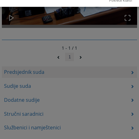
Pokreće Klaro!
1 - 1 / 1
1
Predsjednik suda
Sudije suda
Dodatne sudije
Stručni saradnici
Službenici i namještenici