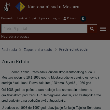
Kantonalni sud u Mostaru
Bosanski
Hrvatski
Srpski
Српски
English
Prijava
Napredna pretraga
Predsjednik suda
Rad suda
Zaposleni u sudu
Zoran Krtalić
Zoran Krtalić Predsjednik Županijskog-Kantonalnog suda u
Mostaru rođen je 18.1.1963 god. u Mostaru gdje je završio osnovnu i
srednju školu kao i Pravni fakultet „“ Džemal Bijedić „ 1986 god.
Od 1986 god. po početka rata radio je kao samostalni referent u
građevinskom poduzeću GP Hercegovina Mostar, kao zastupnik firme
pred sudovima na području bivše Jugoslavije.
U periodu od 1995 do 1997 god. obavljao je funkciju Tajnika-Sekretara