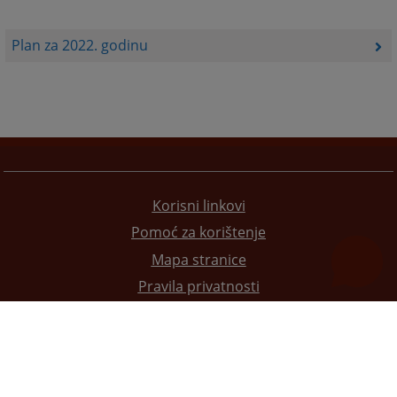
Plan za 2022. godinu
Korisni linkovi
Pomoć za korištenje
Mapa stranice
Pravila privatnosti
Redizajn web stranice je finansirala Evropska unija. Za njen sadržaj isključivo je odgovorno
Visoko sudsko i tužilačko vijeće BiH i ona ne odražava nužno stavove Evropske unije.