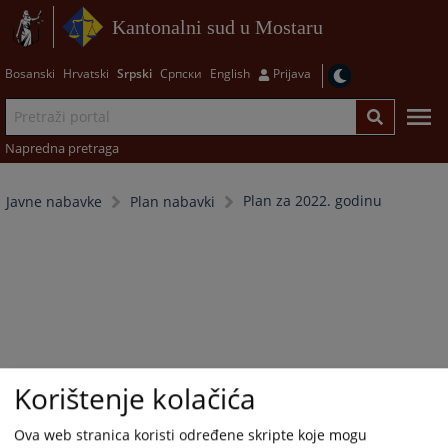
Kantonalni sud u Mostaru
Bosanski
Hrvatski
Srpski
Српски
English
Prijava
Napredna pretraga
Plan za 2022. godinu
Javne nabavke
Plan nabavki
Korištenje kolačića
Ova web stranica koristi određene skripte koje mogu