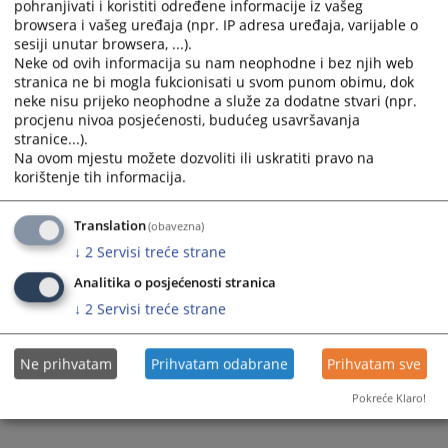
pohranjivati i koristiti određene informacije iz vašeg
browsera i vašeg uređaja (npr. IP adresa uređaja, varijable o
sesiji unutar browsera, ...).
Neke od ovih informacija su nam neophodne i bez njih web
stranica ne bi mogla fukcionisati u svom punom obimu, dok
neke nisu prijeko neophodne a služe za dodatne stvari (npr.
Trenutno nema vijesti
procjenu nivoa posjećenosti, budućeg usavršavanja
stranice...).
Na ovom mjestu možete dozvoliti ili uskratiti pravo na
korištenje tih informacija.
Translation
(obavezna)
↓
2
Servisi treće strane
Analitika o posjećenosti stranica
↓
2
Servisi treće strane
Ne prihvatam
Prihvatam odabrane
Prihvatam sve
Pokreće Klaro!