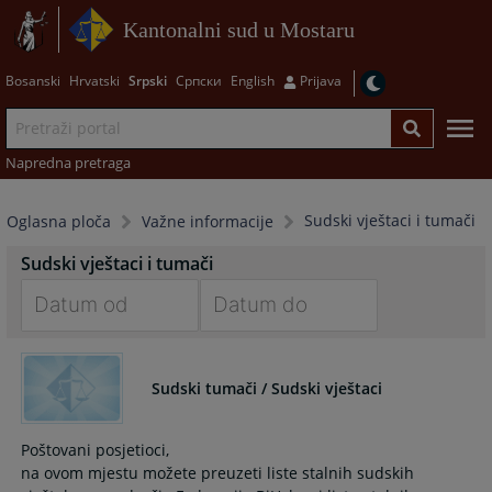
Kantonalni sud u Mostaru
Bosanski
Hrvatski
Srpski
Српски
English
Prijava
Napredna pretraga
Sudski vještaci i tumači
Oglasna ploča
Važne informacije
Sudski vještaci i tumači
Navigate
Navigate
forward
forward
Sudski tumači / Sudski vještaci
to
to
interact
interact
with
with
Poštovani posjetioci,
the
the
na ovom mjestu možete preuzeti liste stalnih sudskih
calendar
calendar