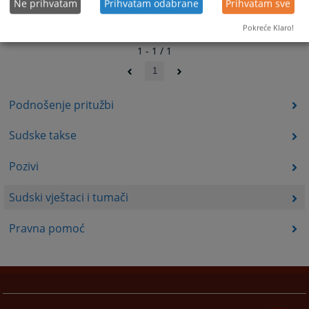
Ne prihvatam
Prihvatam odabrane
Prihvatam sve
Pokreće Klaro!
1 - 1 / 1
1
Podnošenje pritužbi
Sudske takse
Pozivi
Sudski vještaci i tumači
Pravna pomoć