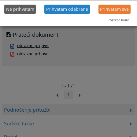
Ne prihvatam
Prihvatam odabrane
Prihvatam sve
Pokreće Klaro!
Prateći dokumenti
obrazac prijave
obrazac prijave
1 - 1 / 1
1
Podnošenje pritužbi
Sudske takse