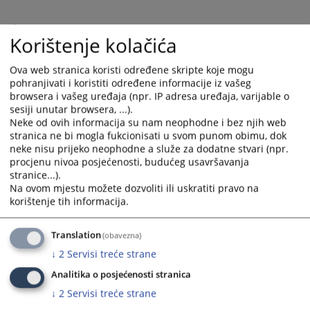
Ukoliko je potrebno, možete koristiti dodatne listove papira.
Korištenje kolačića
Ova web stranica koristi određene skripte koje mogu
Na obrazac stavite svoj potpis i datum i pošaljite ga u Ured
pohranjivati i koristiti određene informacije iz vašeg
predsjednika suda, na adresu navedenu u obrascu ili putem
e-
browsera i vašeg uređaja (npr. IP adresa uređaja, varijable o
mail adrese suda
, ili uložite u kutiju „Pritužbe i Pohvale“ koja se
sesiji unutar browsera, ...).
nalazi na ulazu u sud.
Neke od ovih informacija su nam neophodne i bez njih web
stranica ne bi mogla fukcionisati u svom punom obimu, dok
neke nisu prijeko neophodne a služe za dodatne stvari (npr.
procjenu nivoa posjećenosti, budućeg usavršavanja
Ured predsjednika suda
prima i anonimne pritužbe (putem pošte
stranice...).
ili elektronski na e-mail adresu suda
ili ulaganjem u kutiju
Na ovom mjestu možete dozvoliti ili uskratiti pravo na
„Pritužbe i Pohvale“ koja se nalazi na ulazu u sud.
), ali mu je u tim
korištenje tih informacija.
slučajevima otežano ili onemogućeno pribavljanje dodatnih
dokaza, što može dovesti do odbačaja pritužbe ili pohvale zbog
Translation
(obavezna)
nedovoljnosti dokaza.
↓
2
Servisi treće strane
Obrazac se nalazi na desnoj strani.
Analitika o posjećenosti stranica
↓
2
Servisi treće strane
5718
PREGLEDA