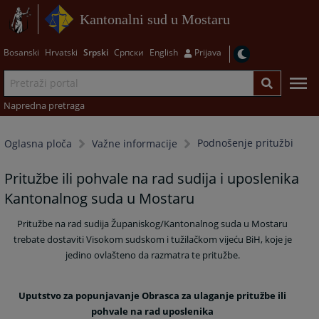
Kantonalni sud u Mostaru
Bosanski
Hrvatski
Srpski
Српски
English
Prijava
Napredna pretraga
Podnošenje pritužbi
Oglasna ploča
Važne informacije
Pritužbe ili pohvale na rad sudija i uposlenika
Kantonalnog suda u Mostaru
Pritužbe na rad sudija Županiskog/Kantonalnog suda u Mostaru
trebate dostaviti Visokom sudskom i tužilačkom vijeću BiH, koje je
jedino ovlašteno da razmatra te pritužbe.
U
putstvo za popunjavanje Obrasca za ulaganje pritužbe ili
pohvale na rad uposlenika