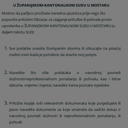
U
ŽUPANIJSKOM-KANTONALNOM SUDU U MOSTARU
Molimo da pažljivo pročitate naredna uputstva prije nego što
popunite priloženi Obrazac za ulaganje pritužbe ili pohvale protiv
uposlenika u ŽUPANIJSKOM-KANTONALNOM SUDU U MOSTARU (u
daljem tekstu SUD)
Sve podatke unesite štampanim slovima ili otkucajte na pisaćoj
mašini osim kada je potrebno da stavite svoj potpis.
Navedite što više podataka o navodnoj povredi
dužnosti/neprofesionalnom ponašanju ili pohvalu, kao i bitne
datume, vrijeme i mjesta; navedite Vama poznate svjedoke.
Priložite kopije svih relevantnih dokumenata koje posjedujete ili
jasno navedite dokumente za koje smatrate da sadrže dokaz o
navodnoj povredi dužnosti ili neprofesionalnom ponašanju, ili
pohvali.