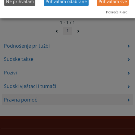
Ne prihvatam
Prihvatam odabrane
Prihvatam sve
Pokreće Klaro!
1 - 1 / 1
1
Podnošenje pritužbi
Sudske takse
Pozivi
Sudski vještaci i tumači
Pravna pomoć