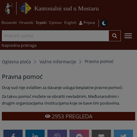
Kantonalni sud u Mostaru
Bosanski
Hrvatski
Srpski
Српски
English
Prijava
Napredna pretraga
Pravna pomoć
Oglasna ploča
Važne informacije
Pravna pomoć
Ovaj sud nije ovlašten za davanje usluga besplatne pravne pomoći.
Za takvu pomoć možete se obratiti nevladinim, Međunarodnim i
drugim organizacijama /institucijama koje se bave tim poslovima.
2953
PREGLEDA