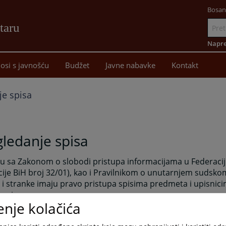
Bosan
taru
Idi
na
Napre
sadržaj
osi s javnošću
Budžet
Javne nabavke
Kontakt
je spisa
ledanje spisa
u sa Zakonom o slobodi pristupa informacijama u Federaciji
ije BiH broj 32/01), kao i Pravilnikom o unutarnjem sudsk
 i stranke imaju pravo pristupa spisima predmeta i upisnic
 spise.
enje kolačića
anje i kopiranje spisa predmeta i pojedinih akata suda i do
predmeta vrši se na za to posebno određenom mjestu i po