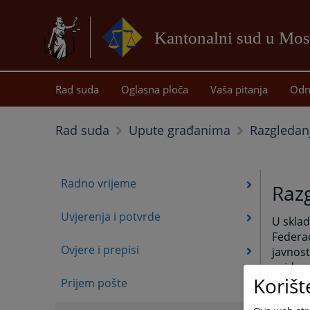
Kantonalni sud u Mos
Rad suda
Oglasna ploča
Vaša pitanja
Odn
Razgledan
Rad suda
Upute građanima
Radno vrijeme
Razg
Uvjerenja i potvrde
U sklad
Federac
Ovjere i prepisi
javnost
uvida u
Korišt
Prijem pošte
Razgled
spisa 