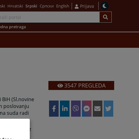
ski
Hrvatski
Srpski
Српски
English
Prijava
dna pretraga
3547
PREGLEDA
 BiH (Sl.novine
om poslovanju
ima suda radi
kumentacije iz
d nadzorom