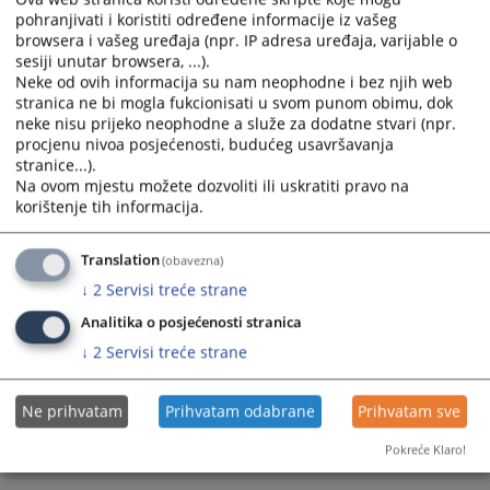
pohranjivati i koristiti određene informacije iz vašeg
calendar
calendar
browsera i vašeg uređaja (npr. IP adresa uređaja, varijable o
and
and
sesiji unutar browsera, ...).
select
select
Neke od ovih informacija su nam neophodne i bez njih web
a
a
stranica ne bi mogla fukcionisati u svom punom obimu, dok
date.
date.
neke nisu prijeko neophodne a služe za dodatne stvari (npr.
Press
Press
procjenu nivoa posjećenosti, budućeg usavršavanja
the
the
stranice...).
Na ovom mjestu možete dozvoliti ili uskratiti pravo na
question
question
korištenje tih informacija.
Trenutno nema vijesti
mark
mark
key
key
to
to
Translation
(obavezna)
get
get
↓
2
Servisi treće strane
the
the
Analitika o posjećenosti stranica
keyboard
keyboard
↓
2
Servisi treće strane
shortcuts
shortcuts
for
for
changing
changing
Ne prihvatam
Prihvatam odabrane
Prihvatam sve
dates.
dates.
Pokreće Klaro!