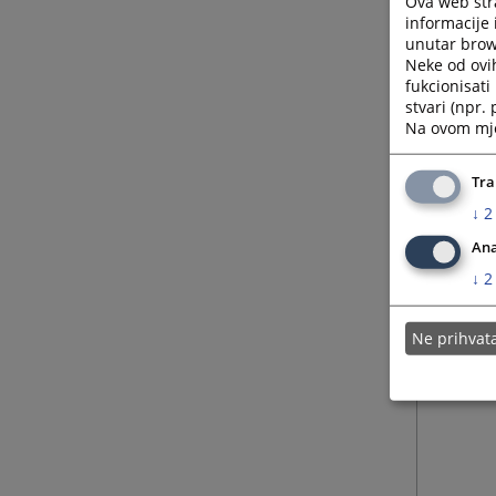
Ova web stra
informacije 
unutar brows
Neke od ovi
fukcionisat
stvari (npr.
Na ovom mjes
Tra
↓
2
Ana
↓
2
Ne prihva