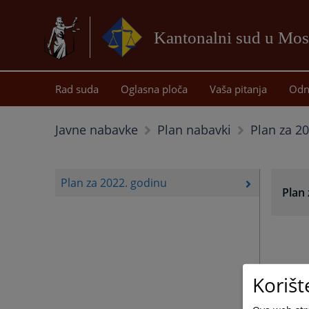
Kantonalni sud u Mos
Rad suda
Oglasna ploča
Vaša pitanja
Odn
Plan za 2
Javne nabavke
Plan nabavki
Plan za 2022. godinu
Plan 
Korišt