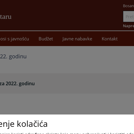
Bosan
taru
Idi
na
Napre
sadržaj
osi s javnošću
Budžet
Javne nabavke
Kontakt
022. godinu
za 2022. godinu
enje kolačića