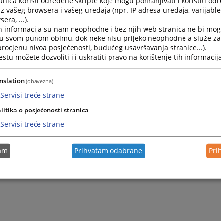
nica koristi određene skripte koje mogu pohranjivati i koristiti od
iz vašeg browsera i vašeg uređaja (npr. IP adresa uređaja, varijable 
era, ...).
h informacija su nam neophodne i bez njih web stranica ne bi mog
i u svom punom obimu, dok neke nisu prijeko neophodne a služe z
 procjenu nivoa posjećenosti, budućeg usavršavanja stranice...).
tu možete dozvoliti ili uskratiti pravo na korištenje tih informacija
nslation
(obavezna)
Servisi treće strane
litika o posjećenosti stranica
Trenutno nema v
Servisi treće strane
tam
Prihvatam odabrane
Pri