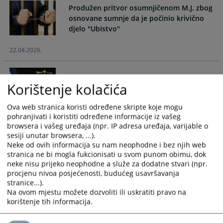
Produžen pritvor osumnjičenom M.J. zbog
and
and
osnovane sumnje da je počinio krivično
select
select
djelo "Ubistvo"
a
a
date.
date.
22.04.2026.
Press
Press
the
the
question
question
Potvrđena optužnica u predmetu protiv
Korištenje kolačića
mark
mark
Anisa Kalajdžića
key
key
to
to
Ova web stranica koristi određene skripte koje mogu
22.04.2026.
pohranjivati i koristiti određene informacije iz vašeg
get
get
browsera i vašeg uređaja (npr. IP adresa uređaja, varijable o
the
the
sesiji unutar browsera, ...).
keyboard
keyboard
Objavljena presuda u predmetu protiv
Neke od ovih informacija su nam neophodne i bez njih web
shortcuts
shortcuts
Marka Šljivića
stranica ne bi mogla fukcionisati u svom punom obimu, dok
for
for
neke nisu prijeko neophodne a služe za dodatne stvari (npr.
changing
changing
procjenu nivoa posjećenosti, budućeg usavršavanja
13.03.2026.
stranice...).
dates.
dates.
Na ovom mjestu možete dozvoliti ili uskratiti pravo na
korištenje tih informacija.
Izvještaj o radu Kantonalnog/Županijskog
suda u Mostaru za 2025. godinu