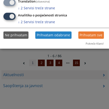
Translation
(obavezna)
↓
2
Servisi treće strane
15.02.2026.
Analitika o posjećenosti stranica
↓
2
Servisi treće strane
Objavljena presuda u predmetu Đenan
Đozlić
Ne prihvatam
Prihvatam odabrane
Prihvatam sve
20.01.2026.
Pokreće Klaro!
1 - 6 / 86
1
2
3
4
15
Aktuelnosti
Saopštenja za javnost