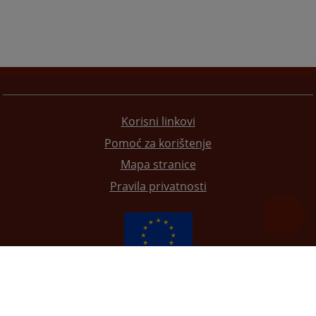
Korisni linkovi
Pomoć za korištenje
Mapa stranice
Pravila privatnosti
Redizajn web stranice je finansirala Evropska unija. Za njen sadržaj isključivo je odgovorno
Visoko sudsko i tužilačko vijeće BiH i ona ne odražava nužno stavove Evropske unije.