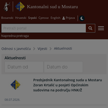
Kantonalni sud u Mostaru
Bosanski
Hrvatski
Srpski
Српски
English
Prijava
Napredna pretraga
Aktuelnosti
Odnosi s javnošću
Vijesti
Aktuelnosti
Navigate
Navigate
Predsjednik Kantonalnog suda u Mostaru
forward
forward
Zoran Krtalić u posjeti Općinskim
to
to
sudovima na području HNK/Ž
interact
interact
with
with
08.07.2026.
the
the
calendar
calendar