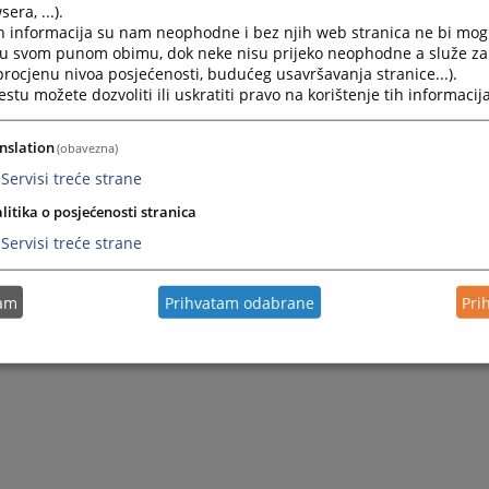
era, ...).
h informacija su nam neophodne i bez njih web stranica ne bi mog
i u svom punom obimu, dok neke nisu prijeko neophodne a služe z
 procjenu nivoa posjećenosti, budućeg usavršavanja stranice...).
tu možete dozvoliti ili uskratiti pravo na korištenje tih informacija
nslation
(obavezna)
Servisi treće strane
litika o posjećenosti stranica
Servisi treće strane
tam
Prihvatam odabrane
Pri