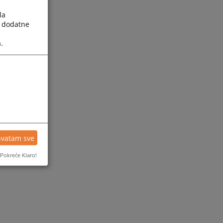
la
a dodatne
.
hvatam sve
Pokreće Klaro!