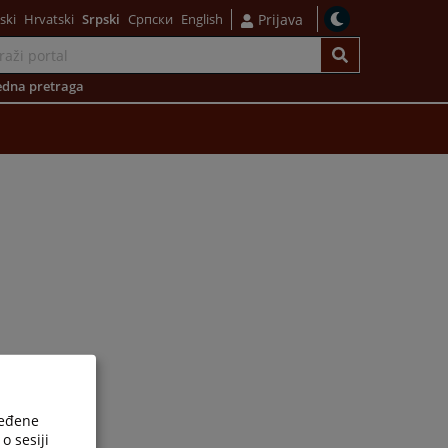
ski
Hrvatski
Srpski
Српски
English
Prijava
dna pretraga
ređene
o sesiji