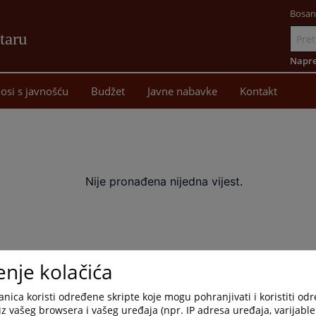
Bosan
taru
Idi
na
Napre
sadržaj
osi s javnošću
Budžet
Javne nabavke
Kontakt
Nije pronađena nijedna vijest.
enje kolačića
nica koristi određene skripte koje mogu pohranjivati i koristiti od
iz vašeg browsera i vašeg uređaja (npr. IP adresa uređaja, varijable 