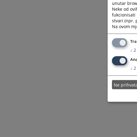
unutar brows
Neke od ovi
fukcionisat
stvari (npr.
Na ovom mjes
Tra
↓
2
Ana
↓
2
Ne prihva