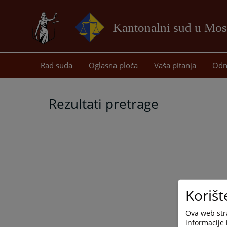
Kantonalni sud u Mos
Rad suda
Oglasna ploča
Vaša pitanja
Odn
Rezultati pretrage
Korišt
Ova web stra
informacije 