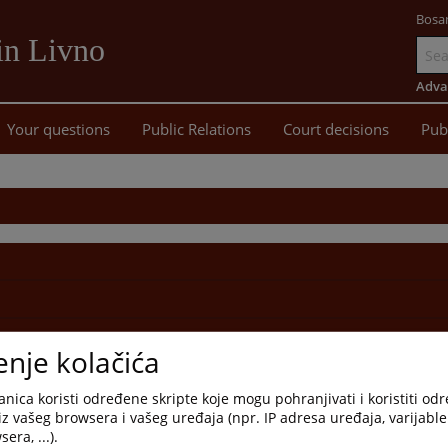
Bosa
in Livno
Go
to
Adva
main
Your questions
Public Relations
Court decisions
Pub
content
enje kolačića
jama
nica koristi određene skripte koje mogu pohranjivati i koristiti od
iz vašeg browsera i vašeg uređaja (npr. IP adresa uređaja, varijable 
era, ...).