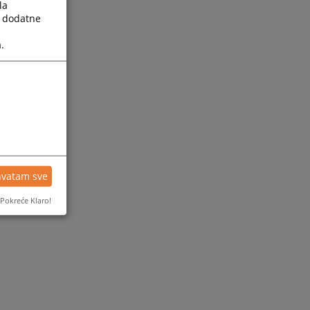
la
a dodatne
.
hvatam sve
Pokreće Klaro!