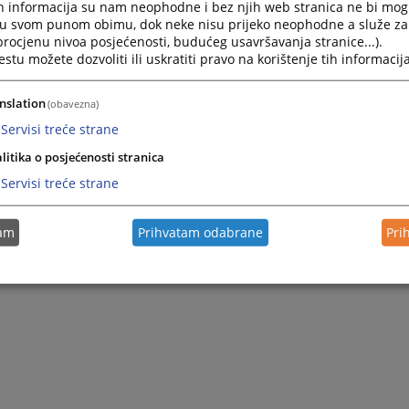
h informacija su nam neophodne i bez njih web stranica ne bi mog
i u svom punom obimu, dok neke nisu prijeko neophodne a služe z
 procjenu nivoa posjećenosti, budućeg usavršavanja stranice...).
tu možete dozvoliti ili uskratiti pravo na korištenje tih informacija
nslation
(obavezna)
Servisi treće strane
litika o posjećenosti stranica
Servisi treće strane
tam
Prihvatam odabrane
Pri