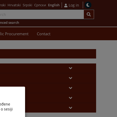
nski
Hrvatski
Srpski
Српски
English
Log in
nced search
lic Procurement
Contact
ređene
o sesiji