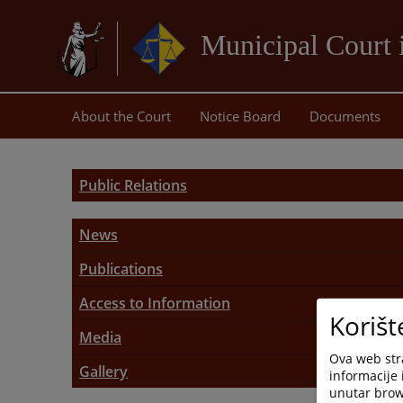
Municipal Court 
About the Court
Notice Board
Documents
Public Relations
News
Recent News
Publications
Promotional Materials
Access to Information
Press Releases
Korišt
Vodič za ostvarivanje prava pristupa informaci
Media
Ova web stra
Public Relations Representative
Gallery
Request for access to information
informacije 
unutar brows