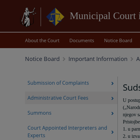
Municipal Court 
About the Court
Documents
Notice Board
A
Notice Board
Important Information
Submission of Complaints
Suds
Administrative Court Fees
U postup
(„Narodn
Summons
njegov s
Pristojbe
Court Appointed Interpreters and
1. u par
Experts
2. u izv