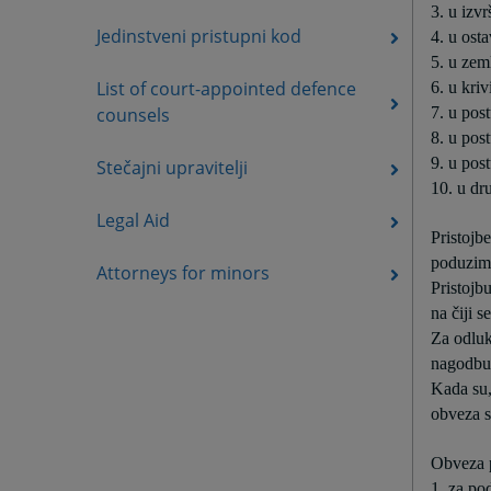
3. u izv
Jedinstveni pristupni kod
4. u ost
5. u zem
List of court-appointed defence
6. u kri
counsels
7. u pos
8. u post
9. u post
Stečajni upravitelji
10. u dr
Legal Aid
Pristojb
poduzim
Attorneys for minors
Pristojbu
na čiji s
Za odluke
nagodbu 
Kada su,
obveza s
Obveza p
1. za pod