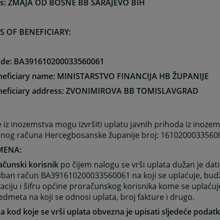
s: ZMAJA OD BOSNE BB SARAJEVO BIH
S OF BENEFICIARY:
ode: BA391610200033560061
eneficiary name: MINISTARSTVO FINANCIJA HB ŽUPANIJE
eneficiary address: ZVONIMIROVA BB TOMISLAVGRAD
 iz inozemstva mogu izvršiti uplatu javnih prihoda iz inozem
tnog računa Hercegbosanske županije broj: 1610200033560
ENA:
ačunski korisnik
po čijem nalogu se vrši uplata dužan je dat
 iban račun BA391610200033560061 na koji se uplaćuje, bud
aciju i šifru općine proračunskog korisnika kome se uplaćuj
edmeta na koji se odnosi uplata, broj fakture i drugo.
 kod koje se vrši uplata obvezna je upisati sljedeće podatk