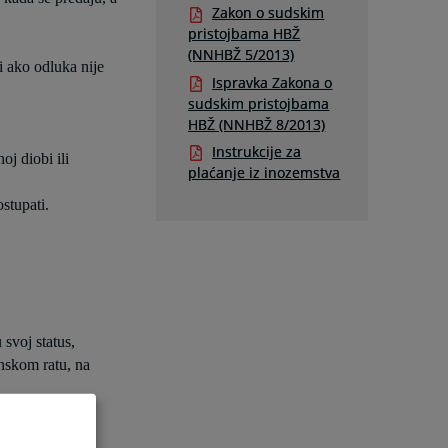
Zakon o sudskim
pristojbama HBŽ
(NNHBŽ 5/2013)
i ako odluka nije
Ispravka Zakona o
sudskim pristojbama
HBŽ (NNHBŽ 8/2013)
Instrukcije za
oj diobi ili
plaćanje iz inozemstva
stupati.
svoj status,
inskom ratu, na
u, na temelju