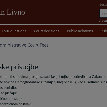
Bosa
in Livno
Go
to
Adva
main
Your questions
Court decisions
Public Relations
Pub
content
dministrative Court Fees
ke pristojbe
ku pred sudovima plaćaju se sudske pristojbe po odredbama Zakona o
e novine Hercegbosanske županije“, broj 5/2013), kao i Tarifama sudsk
astavni dio.
 se plaćaju:
ničnom postupku,
anparničnom postupku,