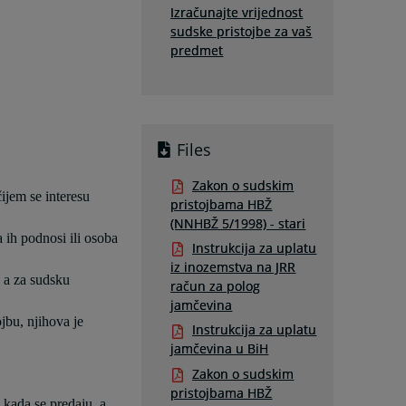
Izračunajte vrijednost
sudske pristojbe za vaš
predmet
Files
Zakon o sudskim
čijem se interesu
pristojbama HBŽ
(NNHBŽ 5/1998) - stari
a ih podnosi ili osoba
Instrukcija za uplatu
iz inozemstva na JRR
, a za sudsku
račun za polog
jamčevina
jbu, njihova je
Instrukcija za uplatu
jamčevina u BiH
Zakon o sudskim
pristojbama HBŽ
u kada se predaju, a