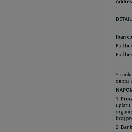
Addres
DETAIL
Iban c
Full b
Full b
Stranke
depozi
NAPOM
1.
Pror
uplatu
organiz
broj pr
2.
Banka