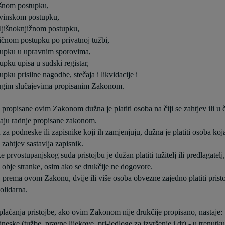
ršnom postupku,
avinskom postupku,
ljišnoknjižnom postupku,
vičnom postupku po privatnoj tužbi,
tupku u upravnim sporovima,
upku upisa u sudski registar,
upku prisilne nagodbe, stečaja i likvidacije i
ugim slučajevima propisanim Zakonom.
e propisane ovim Zakonom dužna je platiti osoba na čiji se zahtjev ili u 
aju radnje propisane zakonom.
 za podneske ili zapisnike koji ih zamjenjuju, dužna je platiti osoba koj
e zahtjev sastavlja zapisnik.
 prvostupanjskog suda pristojbu je dužan platiti tužitelj ili predlagatelj
obje stranke, osim ako se drukčije ne dogovore.
 prema ovom Zakonu, dvije ili više osoba obvezne zajedno platiti pristo
olidarna.
laćanja pristojbe, ako ovim Zakonom nije drukčije propisano, nastaje:
neske (tužbe, pravne lijekove, pri-jedloge za izvršenje i dr) - u trenutk