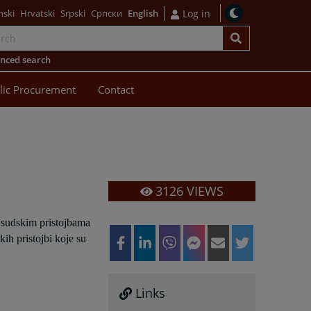
nski
Hrvatski
Srpski
Српски
English
Log in
nced search
lic Procurement
Contact
3126
VIEWS
 sudskim pristojbama
ih pristojbi koje su
Links