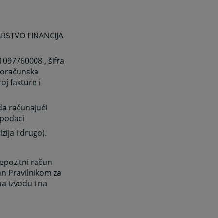
TARSTVO FINANCIJA
1097760008 , šifra
proračunska
oj fakture i
eda računajući
 podaci
zija i drugo).
depozitni račun
n Pravilnikom za
na izvodu i na