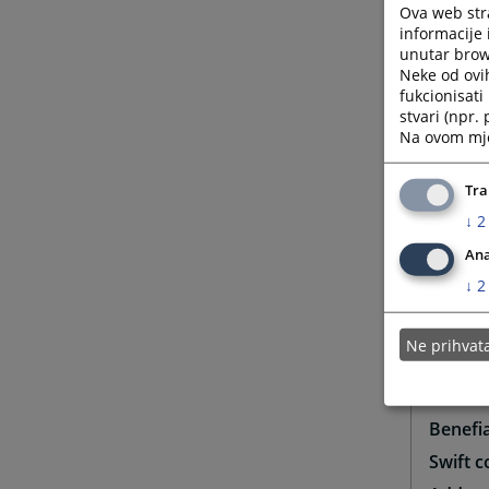
7. progn
Ova web stra
informacije 
8. imate
unutar brows
umirovlj
Neke od ovi
9. humani
fukcionisat
i zatoče
stvari (npr.
Na ovom mjes
Strana 
međuna
Tra
↓
2
Plaćanj
Ana
↓
2
PAYME
Ne prihva
Payment
Benefi
Swift 