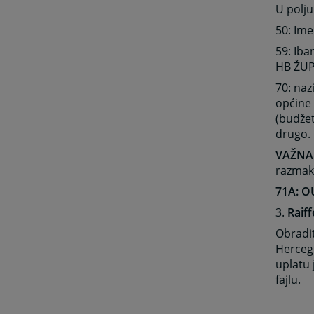
U polju
50: Ime
59: Ib
HB ŽUP
70: naz
općine
(budžet
drugo.
VAŽNA
razmake
71A: O
3.
Raiff
Obradit
Herceg
uplatu 
fajlu.