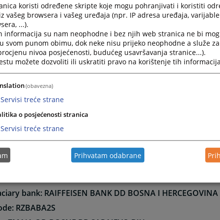
anici i izbjeglice, na temelju odgovarajućih isprava kojima dokazuju svo
nica koristi određene skripte koje mogu pohranjivati i koristiti od
iz vašeg browsera i vašeg uređaja (npr. IP adresa uređaja, varijable 
lji socijalnih iskaznica, na temelju odgovarajućih isprava kojima dokazuj
era, ...).
enici koji primaju zaštitni dodatak,
h informacija su nam neophodne i bez njih web stranica ne bi mog
tarne organizacije i organizacije koje se bave zaštitom invalida i obitelj
i u svom punom obimu, dok neke nisu prijeko neophodne a služe z
nih u obavljanju humanitarne djelatnosti.
 procjenu nivoa posjećenosti, budućeg usavršavanja stranice...).
tu možete dozvoliti ili uskratiti pravo na korištenje tih informacija
država oslobođena je od plaćanja pristojbi, ako je to predv
rodnim ugovorom ili pod uvjetom uzajamnosti.
nslation
(obavezna)
Servisi treće strane
e sudskih pristojbi iz inozemstva
litika o posjećenosti stranica
Servisi treće strane
NT INSTRUCTIONS
tam
Prihvatam odabrane
Pri
 should be effected as follows:
aciary bank: RAIFFEISEN BANK DD BOSNA I HERCEGOVINA
code: RZBABA2S