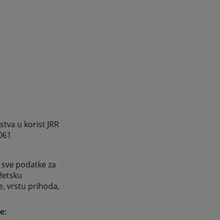
stva u korist JRR
061
i sve podatke za
žetsku
e, vrstu prihoda,
e: