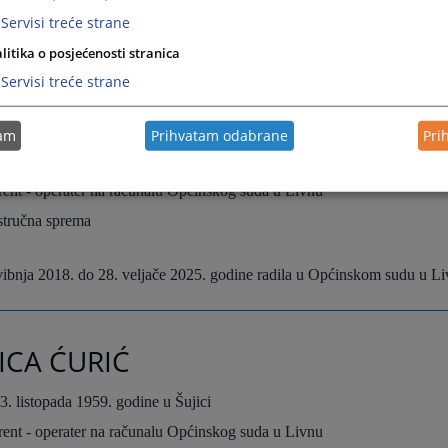
žujka 2003. do 07. listopada 2025. godine radila u Općinskom sudu u L
Servisi treće strane
omislavgradu.
litika o posjećenosti stranica
Servisi treće strane
A VELAGIĆ
tam
Prihvatam odabrane
Pri
9. travnja 1979. godine u Livnu
erent - operater na računalu Općinskog suda u Livnu
stručna sprema
vibnja 2018. do 28. veljače 2025. godine radila u Općinskom sudu u L
ICA ĆURIĆ
3. listopada 1959. godine u Šujici
erent - operater na računalu Općinskog suda u Livnu