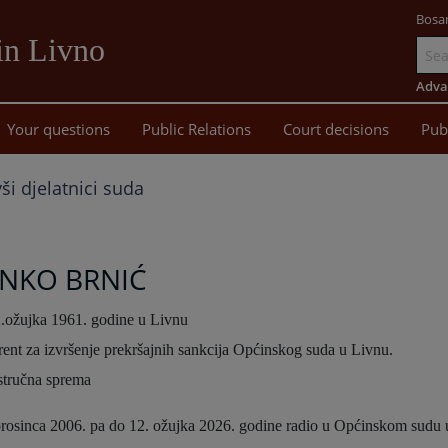
Bosa
in Livno
Go
to
Adva
main
Your questions
Public Relations
Court decisions
Pub
content
ši djelatnici suda
NKO BRNIĆ
.ožujka 1961. godine u Livnu
erent za izvršenje prekršajnih sankcija Općinskog suda u Livnu.
stručna sprema
rosinca 2006. pa do 12. ožujka 2026. godine radio u Općinskom sudu