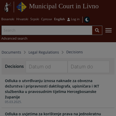
Municipal Court in Livno
Bosanski
Hrvatski
Srpski
Српски
English
Log in
Advanced search
Decisions
Documents
Legal Regulations
Decisions
Navigate
Navigate
Odluka o utvrđivanju iznosa naknade za obvezna
forward
forward
dežurstva i pripravnosti daktilografa, upisničara i IKT
to
to
službenika u pravosudnim tijelima Hercegbosanske
interact
interact
županije
with
with
05.03.2025.
the
the
calendar
calendar
Odluka o uvjetima za korištenje prava na jednokratnu
and
and