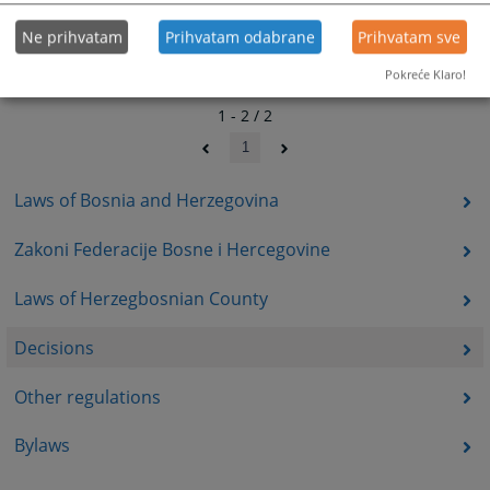
Ne prihvatam
Prihvatam odabrane
Prihvatam sve
Pokreće Klaro!
1 - 2 / 2
1
Laws of Bosnia and Herzegovina
Zakoni Federacije Bosne i Hercegovine
Laws of Herzegbosnian County
Decisions
Other regulations
Bylaws