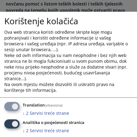
novčanu pomoć s listom teških bolesti i teških tjelesnih
select
select
povreda na temelju kojih uposlenik može ostvariti pravo
a
a
na jednokratnu novčanu pomoć
Korištenje kolačića
date.
date.
30.01.2023.
Press
Press
Ova web stranica koristi određene skripte koje mogu
the
the
pohranjivati i koristiti određene informacije iz vašeg
question
question
browsera i vašeg uređaja (npr. IP adresa uređaja, varijable o
mark
mark
sesiji unutar browsera, ...).
key
key
Neke od ovih informacija su nam neophodne i bez njih web
to
to
stranica ne bi mogla fukcionisati u svom punom obimu, dok
get
get
neke nisu prijeko neophodne a služe za dodatne stvari (npr.
procjenu nivoa posjećenosti, budućeg usavršavanja
the
the
stranice...).
keyboard
keyboard
Na ovom mjestu možete dozvoliti ili uskratiti pravo na
shortcuts
shortcuts
korištenje tih informacija.
for
for
changing
changing
Translation
(obavezna)
dates.
dates.
↓
2
Servisi treće strane
Analitika o posjećenosti stranica
↓
2
Servisi treće strane