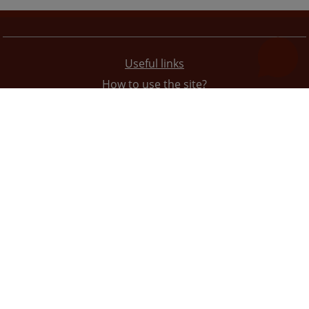
Useful links
How to use the site?
Site Map
Privacy Policy
The redesign of the website was funded by the European Union. It is solely responsible for its content
the High Judicial and Prosecutorial Council of BiH also does not necessarily reflect the views of the
European Union.
© 2021
High Judicial and Prosecutorial Council