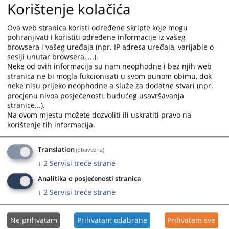
Korištenje kolačića
Interni oglas za popunu radnog mjesta namještenika -
and
and
daktilograf
select
select
Ova web stranica koristi određene skripte koje mogu
14.07.2026.
a
a
pohranjivati i koristiti određene informacije iz vašeg
date.
date.
browsera i vašeg uređaja (npr. IP adresa uređaja, varijable o
Javni poziv za izražavanje interesa
Press
Press
sesiji unutar browsera, ...).
23.06.2026.
the
the
Neke od ovih informacija su nam neophodne i bez njih web
question
question
stranica ne bi mogla fukcionisati u svom punom obimu, dok
Javni oglas za prijem namještenika
neke nisu prijeko neophodne a služe za dodatne stvari (npr.
mark
mark
procjenu nivoa posjećenosti, budućeg usavršavanja
11.06.2026.
key
key
stranice...).
to
to
Na ovom mjestu možete dozvoliti ili uskratiti pravo na
Interni oglas za popunu radnog mjesta namještenika -
get
get
korištenje tih informacija.
daktilograf
the
the
25.05.2026.
keyboard
keyboard
Translation
(obavezna)
shortcuts
shortcuts
↓
2
Servisi treće strane
for
for
changing
changing
Analitika o posjećenosti stranica
dates.
dates.
↓
2
Servisi treće strane
Ne prihvatam
Prihvatam odabrane
Prihvatam sve