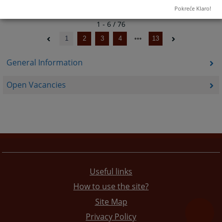
Pokreće Klaro!
1 - 6 / 76
1
2
3
4
13
General Information
Open Vacancies
Useful links
How to use the site?
Site Map
Privacy Policy