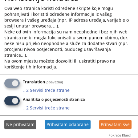
plan Općinskog suda u Livnu za 2022. godinu
calendar
calendar
Ova web stranica koristi određene skripte koje mogu
22.03.2022.
and
and
pohranjivati i koristiti određene informacije iz vašeg
select
select
browsera i vašeg uređaja (npr. IP adresa uređaja, varijable o
Strateški plan rada za razdoblje od 2021-2023. i Godišnji
sesiji unutar browsera, ...).
a
a
plan Općinskog suda u Livnu za 2021. godinu
Neke od ovih informacija su nam neophodne i bez njih web
date.
date.
stranica ne bi mogla fukcionisati u svom punom obimu, dok
25.05.2021.
Press
Press
neke nisu prijeko neophodne a služe za dodatne stvari (npr.
the
the
procjenu nivoa posjećenosti, budućeg usavršavanja
question
question
stranice...).
mark
mark
Na ovom mjestu možete dozvoliti ili uskratiti pravo na
key
key
korištenje tih informacija.
to
to
get
get
Translation
(obavezna)
the
the
↓
2
Servisi treće strane
keyboard
keyboard
Analitika o posjećenosti stranica
shortcuts
shortcuts
for
for
↓
2
Servisi treće strane
changing
changing
dates.
dates.
Ne prihvatam
Prihvatam odabrane
Prihvatam sve
Pokreće Klaro!