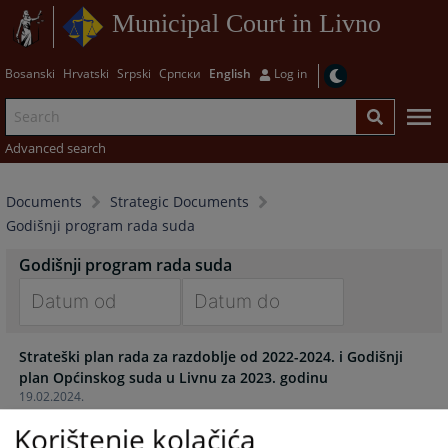
Municipal Court in Livno
Bosanski
Hrvatski
Srpski
Српски
English
Log in
Advanced search
Documents
Strategic Documents
Godišnji program rada suda
Godišnji program rada suda
Navigate
Navigate
Strateški plan rada za razdoblje od 2022-2024. i Godišnji
forward
forward
plan Općinskog suda u Livnu za 2023. godinu
to
to
19.02.2024.
interact
interact
with
with
Korištenje kolačića
Strateški plan rada za razdoblje od 2022-2024. i Godišnji
the
the