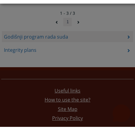
1 - 3 / 3
1
Godišnji program rada suda
Integrity plans
Useful links
How to use the site?
Site Map
Privacy Policy