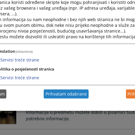
nica koristi određene skripte koje mogu pohranjivati i koristiti od
iz vašeg browsera i vašeg uređaja (npr. IP adresa uređaja, varijable 
Ostavinski postupak se pokreće po službenoj dužnosti,
era, ...).
proglašena umrlom, odnosno po prijedlogu stranaka.
h informacija su nam neophodne i bez njih web stranica ne bi mog
i u svom punom obimu, dok neke nisu prijeko neophodne a služe z
 procjenu nivoa posjećenosti, budućeg usavršavanja stranice...).
Kako mogu doći na razgovor kod predsjednika suda?
tu možete dozvoliti ili uskratiti pravo na korištenje tih informacija
Stranke koje žele prijem kod predsjednika suda potr
nslation
(obavezna)
Servisi treće strane
litika o posjećenosti stranica
Kako mogu doći do suca u postupku?
Servisi treće strane
Do suca koji sudi u Vašem postupku nije dozvoljeno...
tam
Prihvatam odabrane
Pri
Kako mogu dobiti informacije o predmetu?
Informacije o predmetu možete dobiti u pisarnici Suda
potrebne informacije.