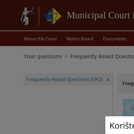
Municipal Court 
About the Court
Notice Board
Documents
Your questions
Frequently Asked Questio
Frequently Asked Questions (FAQ)
Freq
Korišt