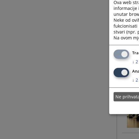
Ova web stra
informacije 
unutar brows
Neke od ovi
fukcionisat
stvari (npr.
Na ovom mjes
Tra
↓
2
Ana
↓
2
Ne prihva