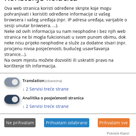
calendar
calendar
Ova web stranica koristi određene skripte koje mogu
and
and
pohranjivati i koristiti određene informacije iz vašeg
select
select
browsera i vašeg uređaja (npr. IP adresa uređaja, varijable o
sesiji unutar browsera, ...).
a
a
Neke od ovih informacija su nam neophodne i bez njih web
date.
date.
stranica ne bi mogla fukcionisati u svom punom obimu, dok
Press
Press
neke nisu prijeko neophodne a služe za dodatne stvari (npr.
the
the
procjenu nivoa posjećenosti, budućeg usavršavanja
question
question
stranice...).
mark
mark
Na ovom mjestu možete dozvoliti ili uskratiti pravo na
key
key
korištenje tih informacija.
to
to
get
get
Translation
(obavezna)
the
the
↓
2
Servisi treće strane
keyboard
keyboard
Analitika o posjećenosti stranica
shortcuts
shortcuts
for
for
↓
2
Servisi treće strane
changing
changing
dates.
dates.
Ne prihvatam
Prihvatam odabrane
Prihvatam sve
Pokreće Klaro!