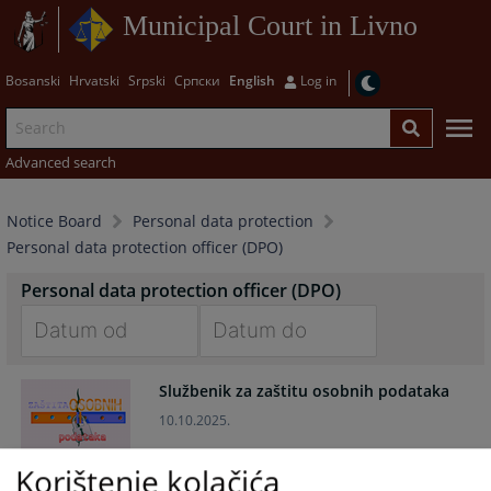
Municipal Court in Livno
Bosanski
Hrvatski
Srpski
Српски
English
Log in
Advanced search
Notice Board
Personal data protection
Personal data protection officer (DPO)
Personal data protection officer (DPO)
Navigate
Navigate
Službenik za zaštitu osobnih podataka
forward
forward
to
to
10.10.2025.
interact
interact
with
with
Korištenje kolačića
the
the