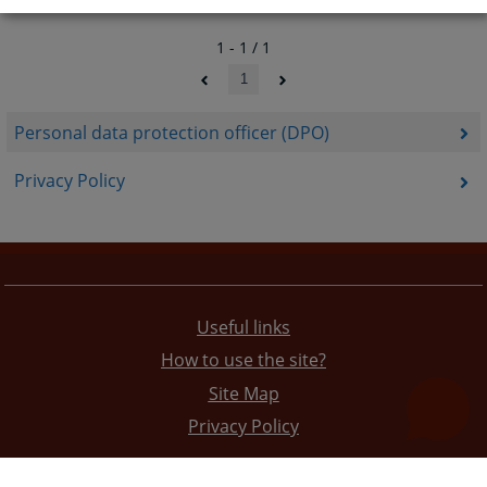
1 - 1 / 1
1
Personal data protection officer (DPO)
Privacy Policy
Useful links
How to use the site?
Site Map
Privacy Policy