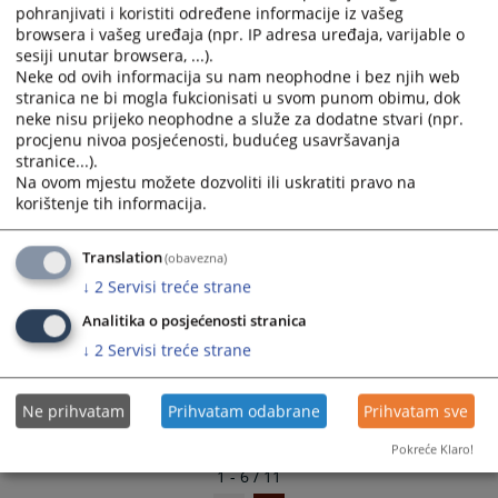
Nova pisarnica - prije uređenja
pohranjivati i koristiti određene informacije iz vašeg
select
select
browsera i vašeg uređaja (npr. IP adresa uređaja, varijable o
a
a
sesiji unutar browsera, ...).
Seminar u Neumu
date.
date.
Neke od ovih informacija su nam neophodne i bez njih web
Press
Press
stranica ne bi mogla fukcionisati u svom punom obimu, dok
Upoznavanje sa CMS-om
the
the
neke nisu prijeko neophodne a služe za dodatne stvari (npr.
procjenu nivoa posjećenosti, budućeg usavršavanja
question
question
stranice...).
mark
mark
Na ovom mjestu možete dozvoliti ili uskratiti pravo na
key
key
korištenje tih informacija.
to
to
get
get
Translation
(obavezna)
the
the
↓
2
Servisi treće strane
keyboard
keyboard
shortcuts
shortcuts
Analitika o posjećenosti stranica
for
for
↓
2
Servisi treće strane
changing
changing
dates.
dates.
Ne prihvatam
Prihvatam odabrane
Prihvatam sve
Pokreće Klaro!
1 - 6 / 11