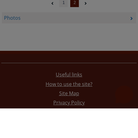
1
2
Photos
Useful links
How to use the site?
Site Map
Privacy Policy
The redesign of the website was funded by the European Union. It is solely responsible for its content