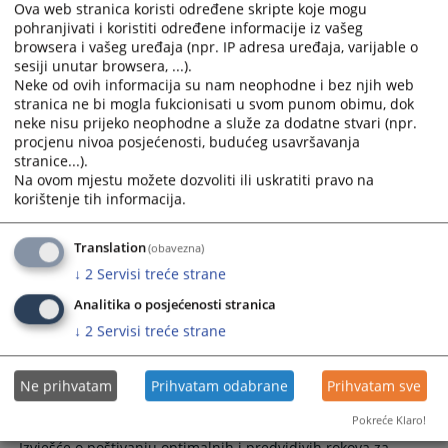
Ova web stranica koristi određene skripte koje mogu
Izvješće o poštivanju optimalnih i
pohranjivati i koristiti određene informacije iz vašeg
predvidivih rokova za 2023. godinu
browsera i vašeg uređaja (npr. IP adresa uređaja, varijable o
sesiji unutar browsera, ...).
Neke od ovih informacija su nam neophodne i bez njih web
Izvješće o poštivanju optimalnih i predvidivih rokova za
stranica ne bi mogla fukcionisati u svom punom obimu, dok
2023. godinu Općinskog suda u Livnu.
neke nisu prijeko neophodne a služe za dodatne stvari (npr.
16.01.2024.
procjenu nivoa posjećenosti, budućeg usavršavanja
stranice...).
Na ovom mjestu možete dozvoliti ili uskratiti pravo na
Polugodišnje izvješće o poštivanju
korištenje tih informacija.
predvidivih i optimalnih rokova za 2023.
godinu
Translation
(obavezna)
Polugodišnje izvješće o poštivanju predvidivih i optimalnih
↓
2
Servisi treće strane
rokova Općinskog suda u Livnu za 2023. godinu
Analitika o posjećenosti stranica
02.08.2023.
↓
2
Servisi treće strane
Izvješće o poštivanju optimalnih i
Ne prihvatam
Prihvatam odabrane
Prihvatam sve
predvidivih rokova za 2022. godinu
Pokreće Klaro!
Izvješće o poštivanju optimalnih i predvidivih rokova za