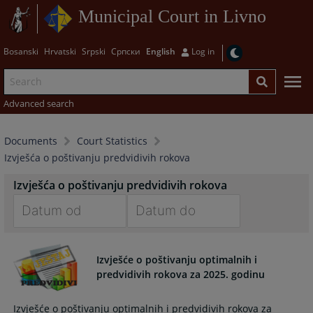
Municipal Court in Livno
Bosanski
Hrvatski
Srpski
Српски
English
Log in
Advanced search
Documents
Court Statistics
Izvješća o poštivanju predvidivih rokova
Izvješća o poštivanju predvidivih rokova
Navigate
Navigate
forward
forward
Izvješće o poštivanju optimalnih i
to
to
predvidivih rokova za 2025. godinu
interact
interact
with
with
Izvješće o poštivanju optimalnih i predvidivih rokova za
the
the