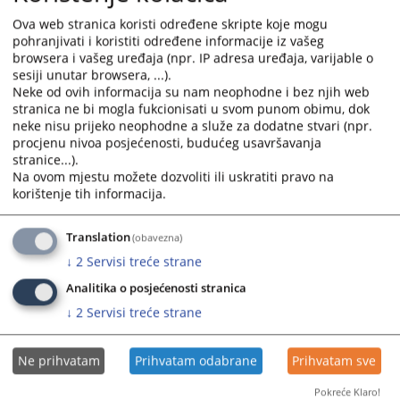
calendar
calendar
Ova web stranica koristi određene skripte koje mogu
and
and
pohranjivati i koristiti određene informacije iz vašeg
select
select
browsera i vašeg uređaja (npr. IP adresa uređaja, varijable o
sesiji unutar browsera, ...).
a
a
Neke od ovih informacija su nam neophodne i bez njih web
date.
date.
stranica ne bi mogla fukcionisati u svom punom obimu, dok
Press
Press
neke nisu prijeko neophodne a služe za dodatne stvari (npr.
the
the
procjenu nivoa posjećenosti, budućeg usavršavanja
question
question
stranice...).
mark
mark
Na ovom mjestu možete dozvoliti ili uskratiti pravo na
key
key
korištenje tih informacija.
to
to
get
get
Translation
(obavezna)
the
the
↓
2
Servisi treće strane
keyboard
keyboard
Analitika o posjećenosti stranica
shortcuts
shortcuts
for
for
↓
2
Servisi treće strane
changing
changing
dates.
dates.
Ne prihvatam
Prihvatam odabrane
Prihvatam sve
Pokreće Klaro!