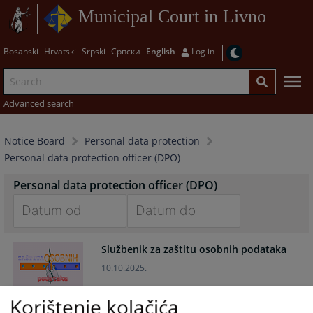
Municipal Court in Livno
Bosanski
Hrvatski
Srpski
Српски
English
Log in
Advanced search
Notice Board
Personal data protection
Personal data protection officer (DPO)
Personal data protection officer (DPO)
Navigate
Navigate
Službenik za zaštitu osobnih podataka
forward
forward
to
to
10.10.2025.
interact
interact
with
with
Korištenje kolačića
the
the