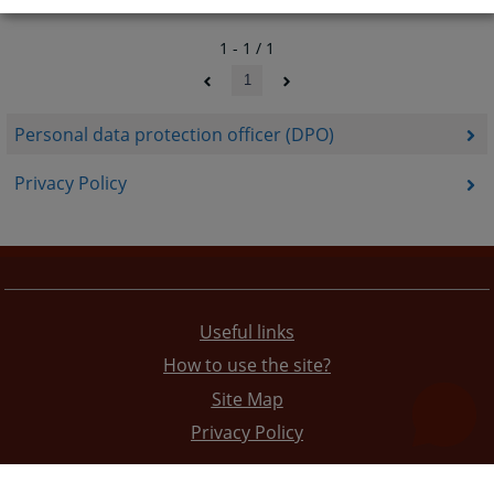
1 - 1 / 1
1
Personal data protection officer (DPO)
Privacy Policy
Useful links
How to use the site?
Site Map
Privacy Policy