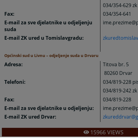
034/354-629 zk
Fax:
034/354-641
E-mail za sve djelatnike u odjeljenju
ime.prezime@p
suda
E-mail ZK ured u Tomislavgradu:
zkuredtomisla
Općinski sud u Livnu – odjeljenje suda u Drvaru
Adresa:
Titova br. 5
80260 Drvar
Telefoni:
034/819-228 pi
034/819-242 zk
Fax:
034/819-228
E-mail za sve djelatnike u odjeljenju:
ime.prezime@p
E-mail ZK ured Drvar:
zkureddrvar@g
15966
VIEWS