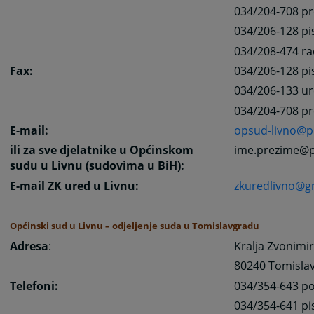
034/204-708 pre
034/206-128 pis
034/208-474 ra
Fax:
034/206-128 pi
034/206-133 ur
034/204-708 pr
E-mail:
opsud-livno@p
ili za sve djelatnike u Općinskom
ime.prezime@p
sudu u Livnu (sudovima u BiH):
E-mail ZK ured u Livnu:
zkuredlivno@g
Općinski sud u Livnu – odjeljenje suda u Tomislavgradu
Adresa
:
Kralja Zvonimi
80240 Tomisla
Telefoni:
034/354-643 po
034/354-641 pi