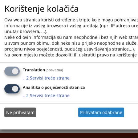
Korištenje kolačića
Ova web stranica koristi određene skripte koje mogu pohranjivati
informacije iz vašeg browsera i vašeg uređaja (npr. IP adresa uređ
unutar browsera, ...).
Neke od ovih informacija su nam neophodne i bez njih web stran
1 - 1 / 1
u svom punom obimu, dok neke nisu prijeko neophodne a služe z
procjenu nivoa posjećenosti, budućeg usavršavanja stranice...).
1
Na ovom mjestu možete dozvoliti ili uskratiti pravo na korištenje 
Court's Contacts
Translation
(obavezna)
Judicial Institutions Directory
↓
2
Servisi treće strane
Analitika o posjećenosti stranica
↓
2
Servisi treće strane
Ne prihvatam
Prihvatam odabrane