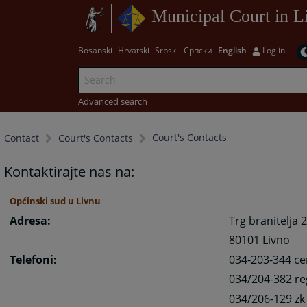
Municipal Court in L
Bosanski
Hrvatski
Srpski
Српски
English
Log in
Advanced search
Court's Contacts
Contact
Court's Contacts
Kontaktirajte nas na:
Općinski sud u Livnu
Adresa:
Trg branitelja 2
80101 Livno
Telefoni:
034-203-344 ce
034/204-382 reg
034/206-129 zk 