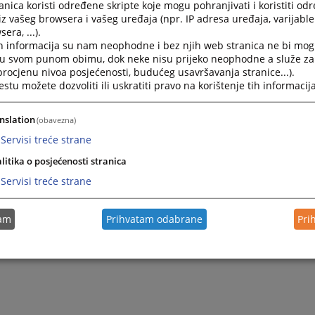
nica koristi određene skripte koje mogu pohranjivati i koristiti od
iz vašeg browsera i vašeg uređaja (npr. IP adresa uređaja, varijable 
era, ...).
h informacija su nam neophodne i bez njih web stranica ne bi mog
i u svom punom obimu, dok neke nisu prijeko neophodne a služe z
 procjenu nivoa posjećenosti, budućeg usavršavanja stranice...).
tu možete dozvoliti ili uskratiti pravo na korištenje tih informacija
nslation
(obavezna)
Servisi treće strane
litika o posjećenosti stranica
Servisi treće strane
tam
Prihvatam odabrane
Pri