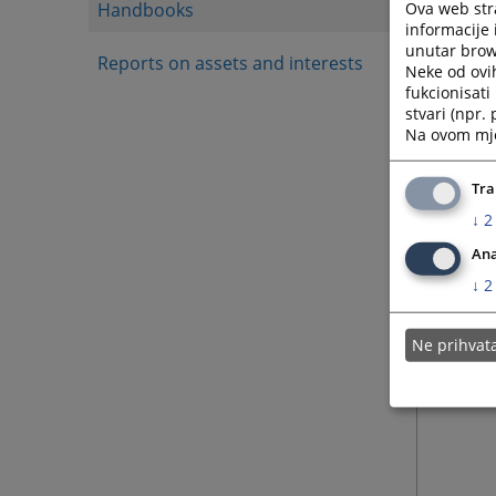
Ova web stra
Handbooks
informacije 
unutar brows
Reports on assets and interests
Neke od ovi
fukcionisat
stvari (npr.
Na ovom mjes
Tra
↓
2
Ana
↓
2
Ne prihva