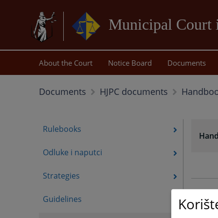
Municipal Court 
About the Court
Notice Board
Documents
Handboo
Documents
HJPC documents
Rulebooks
Han
Odluke i naputci
Strategies
Guidelines
Korišt