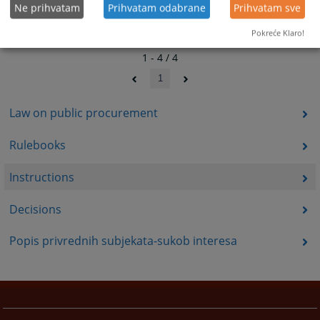
Ne prihvatam
Prihvatam odabrane
Prihvatam sve
Pokreće Klaro!
1 - 4 / 4
1
Law on public procurement
Rulebooks
Instructions
Decisions
Popis privrednih subjekata-sukob interesa