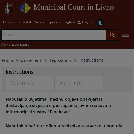
Municipal Court in Livno
Bosanski
Hrvatski
Srpski
Српски
English
Log in
Advanced search
Instructions
Public Procurement
Legislation
Instructions
Navigate
Navigate
Naputak o uvjetima i načinu objave obavijesti i
forward
forward
dostavljanja izvješća u postupcima javnih nabava u
to
to
informacijski sustav "E-nabave"
interact
interact
with
with
the
the
Naputak o načinu vođenja zapisnika o otvaranju ponuda
calendar
calendar