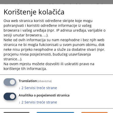
and
and
Naputak za pripremu modela tenderske dokumentacije i
Korištenje kolačića
select
select
ponuda
a
a
date.
date.
Ova web stranica koristi određene skripte koje mogu
Naputak o uvjetima i načinu objavljivanja obavijesti i
pohranjivati i koristiti određene informacije iz vašeg
Press
Press
dostavljanja izvješća o postupcima javnih nabava na
browsera i vašeg uređaja (npr. IP adresa uređaja, varijable o
the
the
portalu javnih nabava
sesiji unutar browsera, ...).
question
question
Neke od ovih informacija su nam neophodne i bez njih web
mark
mark
stranica ne bi mogla fukcionisati u svom punom obimu, dok
key
key
neke nisu prijeko neophodne a služe za dodatne stvari (npr.
to
to
procjenu nivoa posjećenosti, budućeg usavršavanja
stranice...).
get
get
Na ovom mjestu možete dozvoliti ili uskratiti pravo na
the
the
korištenje tih informacija.
keyboard
keyboard
shortcuts
shortcuts
Translation
(obavezna)
for
for
changing
changing
↓
2
Servisi treće strane
dates.
dates.
Analitika o posjećenosti stranica
↓
2
Servisi treće strane