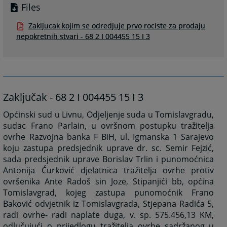
Files
Zakljucak kojim se odredjuje prvo rociste za prodaju
nepokretnih stvari - 68 2 I 004455 15 I 3
Zaključak - 68 2 I 004455 15 I 3
Općinski sud u Livnu, Odjeljenje suda u Tomislavgradu,
sudac Frano Parlain, u ovršnom postupku tražitelja
ovrhe Razvojna banka F BiH, ul. Igmanska 1 Sarajevo
koju zastupa predsjednik uprave dr. sc. Semir Fejzić,
sada predsjednik uprave Borislav Trlin i punomoćnica
Antonija Ćurković djelatnica tražitelja ovrhe protiv
ovršenika Ante Radoš sin Joze, Stipanjići bb, općina
Tomislavgrad, kojeg zastupa punomoćnik Frano
Baković odvjetnik iz Tomislavgrada, Stjepana Radića 5,
radi ovrhe- radi naplate duga, v. sp. 575.456,13 KM,
odlučujući o prijedlogu tražitelja ovrhe sadržanog u