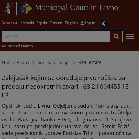
Municipal Court in Livno
Bosanski
Hrvatski
Srpski
Српски
English
Log in
Advanced search
Real estate
Notice Board
Sudska prodaja
Zaključak kojim se određuje prvo ročište za
prodaju nepokretnih stvari - 68 2 I 004455 15
I 3
Općinski sud u Livnu, Odjeljenje suda u Tomislavgradu,
sudac Frano Parlain, u ovršnom postupku tražitelja
ovrhe Razvojna banka F BiH, ul. Igmanska 1 Sarajevo
koju zastupa predsjednik uprave dr. sc. Semir Fejzić,
sada predsjednik uprave Borislav Trlin i punomoćnica