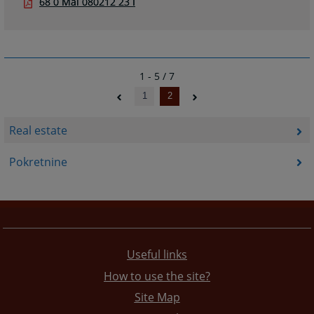
68 0 Mal 080212 23 I
1 - 5 / 7
1
2
Real estate
Pokretnine
Useful links
How to use the site?
Site Map