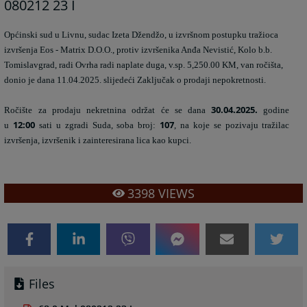
080212 23 I
Općinski sud u Livnu, sudac Izeta Džendžo, u izvršnom postupku tražioca
izvršenja Eos - Matrix D.O.O., protiv izvršenika Anđa Nevistić, Kolo b.b.
Tomislavgrad, radi Ovrha radi naplate duga, v.sp. 5,250.00 KM, van ročišta,
donio je dana 11.04.2025. slijedeći Zaključak o prodaji nepokretnosti.
30.04.2025.
Ročište za prodaju nekretnina održat će se dana
godine
12:00
1
07
u
sati u zgradi Suda, soba broj:
, na koje se pozivaju tražilac
izvršenja, izvršenik i zainteresirana lica kao kupci.
3398
VIEWS
Files