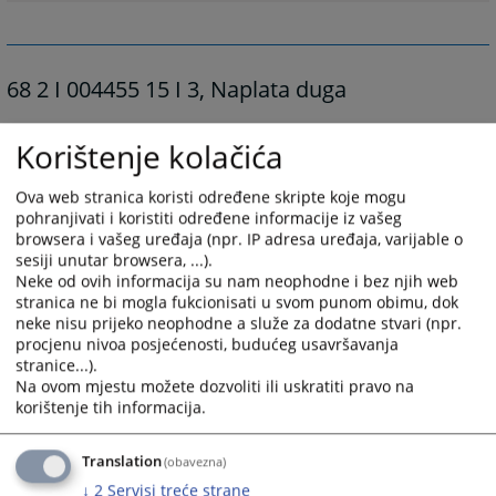
68 2 I 004455 15 I 3, Naplata duga
Općinski sud u Livnu, Odjeljenje suda u Tomislavgradu, sudac Frano
Korištenje kolačića
Parlain, u ovršnom postupku tražitelja ovrhe Razvojna banka F BiH, ul.
Igmanska 1 Sarajevo koju zastupa predsjednik uprave dr. sc. Semir Fejzić,
Ova web stranica koristi određene skripte koje mogu
sada predsjednik uprave Borislav Trlin i punomoćnica Antonija Ćurković
pohranjivati i koristiti određene informacije iz vašeg
djelatnica tražitelja ovrhe
protiv ovršenika Ante Radoš sin Joze, Stipanjići
browsera i vašeg uređaja (npr. IP adresa uređaja, varijable o
bb, općina Tomislavgrad, kojeg zastupa punomoćnik Frano Baković
sesiji unutar browsera, ...).
odvjetnik iz Tomislavgrada, Stjepana Radića 5, radi ovrhe- radi naplate
Neke od ovih informacija su nam neophodne i bez njih web
stranica ne bi mogla fukcionisati u svom punom obimu, dok
duga, v. sp. 575.456,13 KM, dana 18.02.2026. godine donio je zaključak o
neke nisu prijeko neophodne a služe za dodatne stvari (npr.
drugom ročištu za prodaju nekretnine.
procjenu nivoa posjećenosti, budućeg usavršavanja
30.03. 2026
Prodaja će se izvršiti usmenim javnim nadmetanjem
dana
.
stranice...).
11,00
godine u
sati.
Na ovom mjestu možete dozvoliti ili uskratiti pravo na
Ročište za prodaju nekretnina održat će se u zgradi Općinskog suda u Livnu,
korištenje tih informacija.
Odjeljenje suda u Tomislavgradu, ul. Kralja Zvonimira 34, Tomislavgrad,
ured br. 9.
Translation
(obavezna)
1697
VIEWS
↓
2
Servisi treće strane