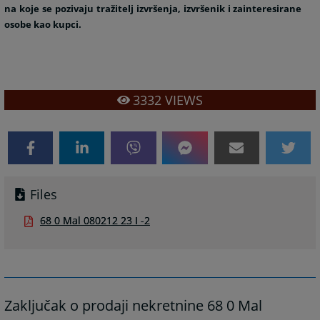
na koje se pozivaju tražitelj izvršenja, izvršenik i zainteresirane
osobe kao kupci.
3332
VIEWS
Files
68 0 Mal 080212 23 I -2
Zaključak o prodaji nekretnine 68 0 Mal