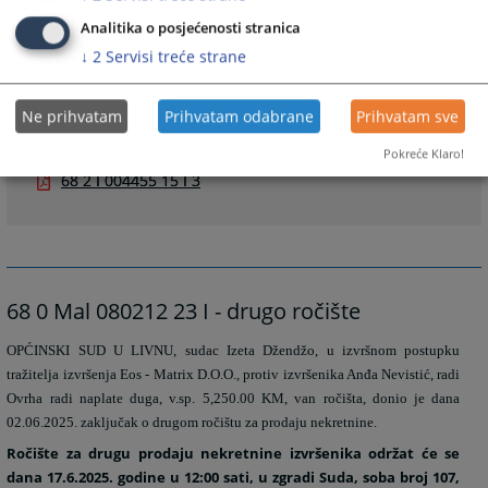
Analitika o posjećenosti stranica
↓
2
Servisi treće strane
Ne prihvatam
Prihvatam odabrane
Prihvatam sve
Files
Pokreće Klaro!
68 2 I 004455 15 I 3
68 0 Mal 080212 23 I - drugo ročište
OPĆINSKI SUD U LIVNU, sudac Izeta Džendžo, u izvršnom postupku
tražitelja izvršenja Eos - Matrix D.O.O., protiv izvršenika Anđa Nevistić, radi
Ovrha radi naplate duga, v.sp. 5,250.00 KM, van ročišta, donio je dana
02.06.2025. zaključak o drugom ročištu za prodaju nekretnine.
Ročište za drugu prodaju nekretnine izvršenika održat će se
dana 17.6.2025. godine u 12:00 sati, u zgradi Suda, soba broj 107,