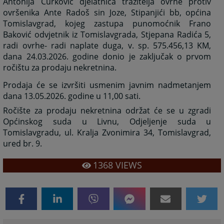
Antonija Ćurković djelatnica tražitelja ovrhe protiv
ovršenika Ante Radoš sin Joze, Stipanjići bb, općina
Tomislavgrad, kojeg zastupa punomoćnik Frano
Baković odvjetnik iz Tomislavgrada, Stjepana Radića 5,
radi ovrhe- radi naplate duga, v. sp. 575.456,13 KM,
dana 24.03.2026. godine donio je zaključak o prvom
ročištu za prodaju nekretnina.
Prodaja će se izvršiti usmenim javnim nadmetanjem
dana 13.05.2026. godine u 11,00 sati.
Ročište za prodaju nekretnina održat će se u zgradi
Općinskog suda u Livnu, Odjeljenje suda u
Tomislavgradu, ul. Kralja Zvonimira 34, Tomislavgrad,
ured br. 9.
1368
VIEWS