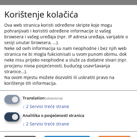
and
and
Korištenje kolačića
select
select
a
a
date.
date.
Ova web stranica koristi određene skripte koje mogu
pohranjivati i koristiti određene informacije iz vašeg
Press
Press
browsera i vašeg uređaja (npr. IP adresa uređaja, varijable o
the
the
sesiji unutar browsera, ...).
question
question
Neke od ovih informacija su nam neophodne i bez njih web
mark
mark
stranica ne bi mogla fukcionisati u svom punom obimu, dok
key
key
neke nisu prijeko neophodne a služe za dodatne stvari (npr.
to
to
procjenu nivoa posjećenosti, budućeg usavršavanja
stranice...).
get
get
Na ovom mjestu možete dozvoliti ili uskratiti pravo na
the
the
korištenje tih informacija.
keyboard
keyboard
shortcuts
shortcuts
Translation
(obavezna)
for
for
changing
changing
↓
2
Servisi treće strane
dates.
dates.
Analitika o posjećenosti stranica
↓
2
Servisi treće strane