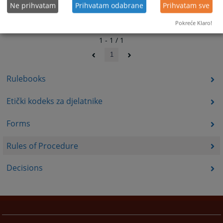
Ne prihvatam
Prihvatam odabrane
Prihvatam sve
Pokreće Klaro!
1 - 1 / 1
1
Rulebooks
Etički kodeks za djelatnike
Forms
Rules of Procedure
Decisions