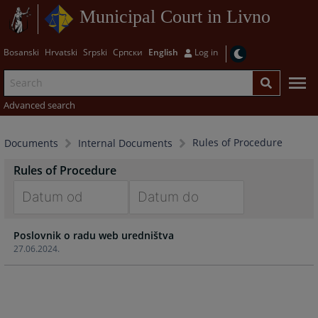
Municipal Court in Livno
Bosanski
Hrvatski
Srpski
Српски
English
Log in
Advanced search
Rules of Procedure
Documents
Internal Documents
Rules of Procedure
Navigate
Navigate
Poslovnik o radu web uredništva
forward
forward
27.06.2024.
to
to
interact
interact
with
with
the
the
calendar
calendar