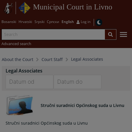
Municipal Court in Livno
Bosanski
Hrvatski
Srpski
Српски
English
Log in
Advanced search
Legal Associates
About the Court
Court Staff
Legal Associates
Navigate
Navigate
forward
forward
to
to
Stručni suradnici Općinskog suda u Livnu
interact
interact
with
with
Stručni suradnici Općinskog suda u Livnu
the
the
calendar
calendar