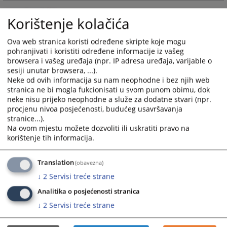
and
and
Korištenje kolačića
select
select
Stručni suradnici odjeljenja suda u
a
a
Tomislavgradu
date.
date.
Ova web stranica koristi određene skripte koje mogu
pohranjivati i koristiti određene informacije iz vašeg
Press
Press
Stručni suradnici Općinskog suda u Livnu odjeljenja suda u
browsera i vašeg uređaja (npr. IP adresa uređaja, varijable o
the
the
Tomislavgradu.
sesiji unutar browsera, ...).
question
question
Neke od ovih informacija su nam neophodne i bez njih web
mark
mark
stranica ne bi mogla fukcionisati u svom punom obimu, dok
key
key
neke nisu prijeko neophodne a služe za dodatne stvari (npr.
to
to
procjenu nivoa posjećenosti, budućeg usavršavanja
stranice...).
get
get
Na ovom mjestu možete dozvoliti ili uskratiti pravo na
the
the
korištenje tih informacija.
keyboard
keyboard
shortcuts
shortcuts
Translation
(obavezna)
for
for
changing
changing
↓
2
Servisi treće strane
dates.
dates.
Analitika o posjećenosti stranica
↓
2
Servisi treće strane