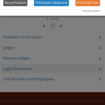
Ne prihvatam
Prihvatam odabrane
Prihvatam sve
Pokreće Klaro!
1 - 2 / 2
1
President of the Court
Judges
Reserve Judges
Legal Associates
Civil Servants and Employees