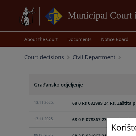
Municipal Court 
About the Court
Documents
Notice Board
Court decisions
Civil Department
Građansko odjeljenje
13.11.2025.
68 0 Rs 082989 24 Rs, Zaštita 
13.11.2025.
68 0 P 078867 23 P, Naknade š
Korišt
09.06.2025.
68 2 P 031963 21 P, Utvrđenje 