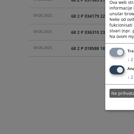
Ova web stra
informacije 
unutar brows
09.06.2025.
68 2 P 034179 22 P, Naknada š
Neke od ovi
fukcionisat
stvari (npr.
09.06.2025.
68 2 P 036310 23 P, Utvrđenje
Na ovom mjes
09.06.2025.
68 2 P 018588 18 P, Ugovor o 
Tra
↓
2
Ana
↓
2
Ne prihva