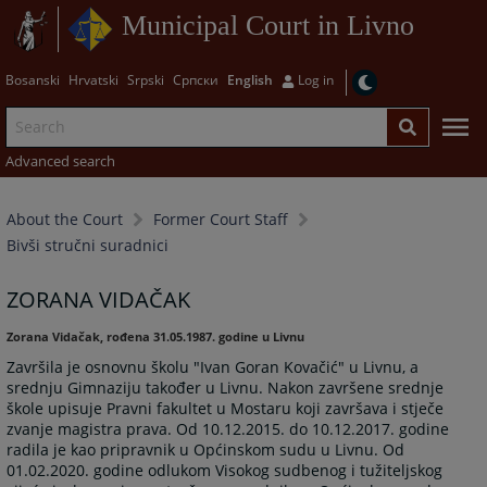
Municipal Court in Livno
Bosanski
Hrvatski
Srpski
Српски
English
Log in
Advanced search
About the Court
Former Court Staff
Bivši stručni suradnici
ZORANA VIDAČAK
Zorana Vidačak, rođena 31.05.1987. godine u Livnu
Završila je osnovnu školu "Ivan Goran Kovačić" u Livnu, a
srednju Gimnaziju također u Livnu. Nakon završene srednje
škole upisuje Pravni fakultet u Mostaru koji završava i stječe
zvanje magistra prava. Od 10.12.2015. do 10.12.2017. godine
radila je kao pripravnik u Općinskom sudu u Livnu. Od
01.02.2020. godine odlukom Visokog sudbenog i tužiteljskog