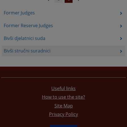
Former Judges
Former Reserve Judges
Bivši djelatnici suda
Bivši stručni suradnici
Useful links
How to use the site?
Site Map
Privacy Policy