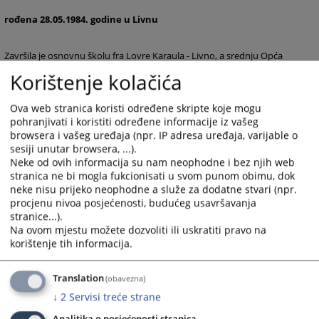
rođena 28.05.1984. godine u Livnu
Završila je osnovnu školu fra Lovre Karaula - Livno, a srednju Opća
Gimnazija Livno. Nakon završetka srednje škole upisuje Pravni
Korištenje kolačića
fakultet u Sarajevu koji završava i stječe zvanje diplomiranog pravnika.
Od 01.11.2009. godine počinje raditi u Općinskom sudu Livno na
Ova web stranica koristi određene skripte koje mogu
pravnim poslovima, a od 01.07.2014. godine odlukom Visokog
pohranjivati i koristiti određene informacije iz vašeg
sudbenog i tužiteljskog vijeća BiH imenovana je za stručnog suradnika
browsera i vašeg uređaja (npr. IP adresa uređaja, varijable o
u Općinskom sudu u Livnu, Odjeljenje suda u Tomislavgradu. Visoko
sesiji unutar browsera, ...).
sudbeno i tužiteljsko vijeće Bosne i Hercegovine je, na sjednici
Neke od ovih informacija su nam neophodne i bez njih web
održanoj 21.01.2021. godine, donijelo odluku o imenovanju Ilhane
stranica ne bi mogla fukcionisati u svom punom obimu, dok
Halimanović za stručnu suradnicu u Općinskom sudu u Sarajevu. Ista
neke nisu prijeko neophodne a služe za dodatne stvari (npr.
je na dužnost stupila 15.02.2021. godine.
procjenu nivoa posjećenosti, budućeg usavršavanja
stranice...).
3885
VIEWS
Na ovom mjestu možete dozvoliti ili uskratiti pravo na
korištenje tih informacija.
Translation
(obavezna)
↓
2
Servisi treće strane
Analitika o posjećenosti stranica