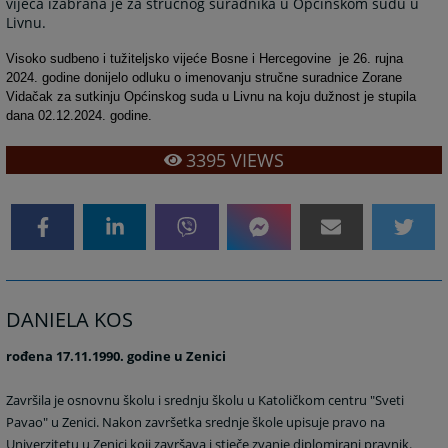
vijeća izabrana je za stručnog suradnika u Općinskom sudu u
Livnu.
Visoko sudbeno i tužiteljsko vijeće Bosne i Hercegovine je 26. rujna
2024. godine donijelo odluku o imenovanju stručne suradnice Zorane
Vidačak za sutkinju Općinskog suda u Livnu na koju dužnost je stupila
dana 02.12.2024. godine.
3395
VIEWS
DANIELA KOS
rođena 17.11.1990. godine u Zenici
Završila je osnovnu školu i srednju školu u Katoličkom centru "Sveti
Pavao" u Zenici. Nakon završetka srednje škole upisuje pravo na
Univerzitetu u Zenici koji završava i stječe zvanje diplomirani pravnik.