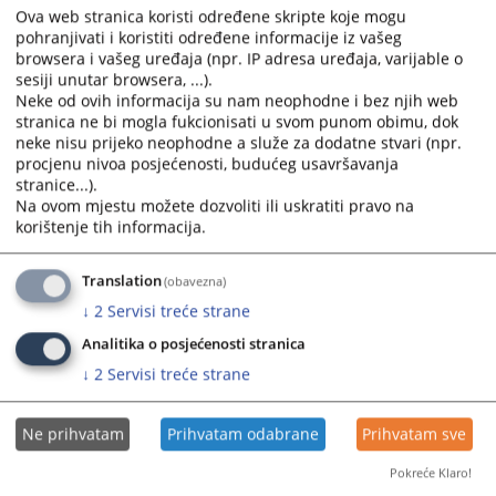
Ova web stranica koristi određene skripte koje mogu
and
and
pohranjivati i koristiti određene informacije iz vašeg
select
select
browsera i vašeg uređaja (npr. IP adresa uređaja, varijable o
a
a
sesiji unutar browsera, ...).
date.
date.
Neke od ovih informacija su nam neophodne i bez njih web
Press
Press
stranica ne bi mogla fukcionisati u svom punom obimu, dok
the
the
neke nisu prijeko neophodne a služe za dodatne stvari (npr.
question
question
procjenu nivoa posjećenosti, budućeg usavršavanja
stranice...).
mark
mark
Na ovom mjestu možete dozvoliti ili uskratiti pravo na
key
key
korištenje tih informacija.
to
to
get
get
Translation
(obavezna)
the
the
keyboard
keyboard
↓
2
Servisi treće strane
shortcuts
shortcuts
Analitika o posjećenosti stranica
for
for
↓
2
Servisi treće strane
changing
changing
dates.
dates.
Ne prihvatam
Prihvatam odabrane
Prihvatam sve
Pokreće Klaro!