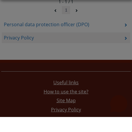
1 - 1 / 1
1
Personal data protection officer (DPO)
Privacy Policy
Useful links
How to use the site?
Site Map
Privacy Policy