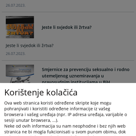
and
and
26.07.2023.
select
select
a
a
date.
date.
Jeste li svjedok ili žrtva?
Press
Press
the
the
question
question
Jeste li svjedok ili žrtva?
mark
mark
26.07.2023.
key
key
to
to
Smjernice za prevenciju seksualno i rodno
get
get
utemeljenog uznemiravanja u
the
the
pravosudnim institucijama u BiH
keyboard
keyboard
Korištenje kolačića
shortcuts
shortcuts
Smjernice za prevenciju seksualno i rodno utemeljenog
for
for
uznemiravanja u pravosudnim institucijama u BiH
Ova web stranica koristi određene skripte koje mogu
changing
changing
26.07.2023.
pohranjivati i koristiti određene informacije iz vašeg
dates.
dates.
browsera i vašeg uređaja (npr. IP adresa uređaja, varijable o
sesiji unutar browsera, ...).
Neke od ovih informacija su nam neophodne i bez njih web
Vodič za ostvarivanje naknade štete u
stranica ne bi mogla fukcionisati u svom punom obimu, dok
kaznenom postupku