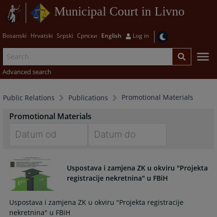
Municipal Court in Livno
Bosanski
Hrvatski
Srpski
Српски
English
Log in
Advanced search
Promotional Materials
Public Relations
Publications
Promotional Materials
Navigate
Navigate
forward
forward
Uspostava i zamjena ZK u okviru "Projekta
to
to
registracije nekretnina" u FBiH
interact
interact
with
with
Uspostava i zamjena ZK u okviru "Projekta registracije
the
the
nekretnina" u FBiH
calendar
calendar