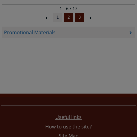
1 - 6 / 17
1
2
3
Promotional Materials
Useful links
How to use the site?
Site Map