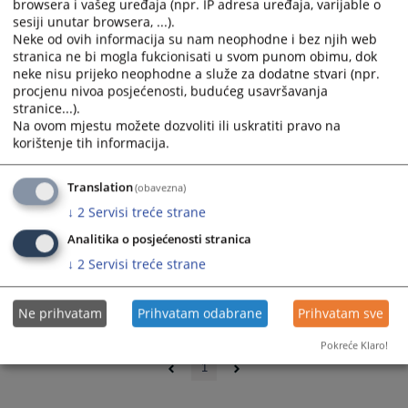
browsera i vašeg uređaja (npr. IP adresa uređaja, varijable o
sesiji unutar browsera, ...).
Neke od ovih informacija su nam neophodne i bez njih web
stranica ne bi mogla fukcionisati u svom punom obimu, dok
neke nisu prijeko neophodne a služe za dodatne stvari (npr.
procjenu nivoa posjećenosti, budućeg usavršavanja
stranice...).
Na ovom mjestu možete dozvoliti ili uskratiti pravo na
korištenje tih informacija.
Translation
(obavezna)
↓
2
Servisi treće strane
Analitika o posjećenosti stranica
↓
2
Servisi treće strane
Ne prihvatam
Prihvatam odabrane
Prihvatam sve
0 - 0 / 0
Pokreće Klaro!
1