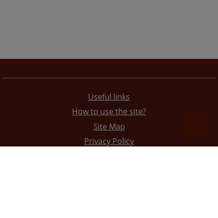
Useful links
How to use the site?
Site Map
Privacy Policy
The redesign of the website was funded by the European Union. It is solely responsible for its content
the High Judicial and Prosecutorial Council of BiH also does not necessarily reflect the views of the
European Union.